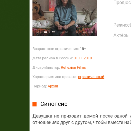
Продюс
Режисс
Актёры
Возрастные ограничения:
18+
Дата релиза в России:
01.11.2018
Дистрибьютор:
Reflexion Films
Характеристика проката:
ограниченный
Период:
Архив
Синопсис
Девушка не приходит домой после одной и
отношениях друг с другом, чтобы вместе на