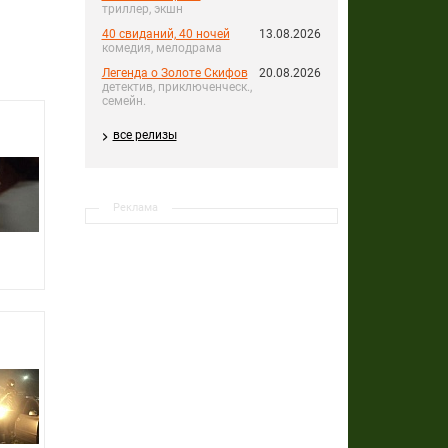
триллер, экшн
40 свиданий, 40 ночей
13.08.2026
комедия, мелодрама
Легенда о Золоте Скифов
20.08.2026
детектив, приключенческ.,
семейн.
все релизы
Реклама