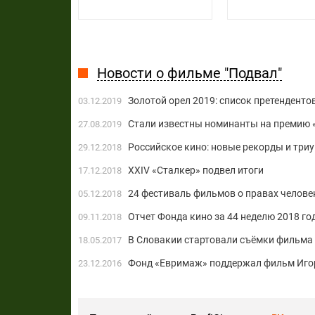
Новости о фильме "Подвал"
Золотой орел 2019: список претенденто
03.12.2019
Стали известны номинанты на премию 
27.08.2019
Российское кино: новые рекорды и три
29.12.2018
XXIV «Сталкер» подвел итоги
17.12.2018
24 фестиваль фильмов о правах челове
05.12.2018
Отчет Фонда кино за 44 неделю 2018 го
09.11.2018
В Словакии стартовали съёмки фильма
18.05.2017
Фонд «Евримаж» поддержал фильм Игор
23.12.2016