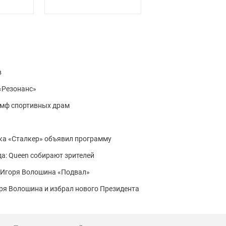
в
«Резонанс»
умф спортивных драм
ка «Сталкер» объявил программу
да: Queen собирают зрителей
 Игоря Волошина «Подвал»
я Волошина и избрал нового Президента