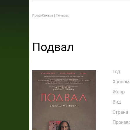
ПрофиСинема
Фильмы.
Подвал
Год
Хроном
Жанр
Вид
Страна
Произв