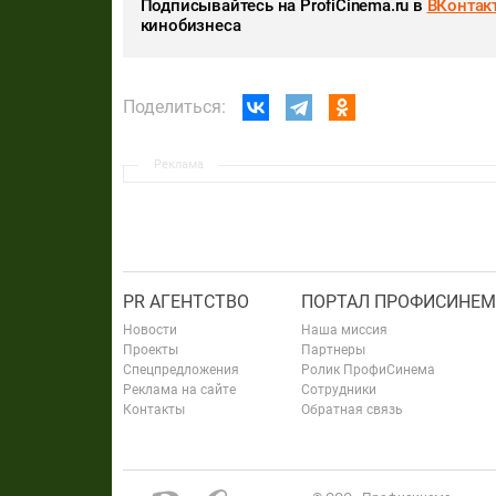
Подписывайтесь на ProfiCinema.ru в
ВКонтак
кинобизнеса
Поделиться:
Реклама
PR АГЕНТСТВО
ПОРТАЛ ПРОФИСИНЕМ
Новости
Наша миссия
Проекты
Партнеры
Спецпредложения
Ролик ПрофиСинема
Реклама на сайте
Сотрудники
Контакты
Обратная связь