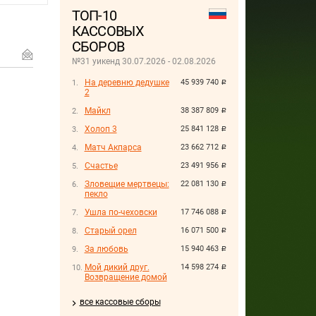
ТОП-10
КАССОВЫХ
СБОРОВ
№31 уикенд 30.07.2026 - 02.08.2026
На деревню дедушке
45 939 740
руб.
2
Майкл
38 387 809
руб.
Холоп 3
25 841 128
руб.
Матч Акпарса
23 662 712
руб.
Счастье
23 491 956
руб.
Зловещие мертвецы:
22 081 130
руб.
пекло
Ушла по-чеховски
17 746 088
руб.
Старый орел
16 071 500
руб.
За любовь
15 940 463
руб.
Мой дикий друг.
14 598 274
руб.
Возвращение домой
все кассовые сборы