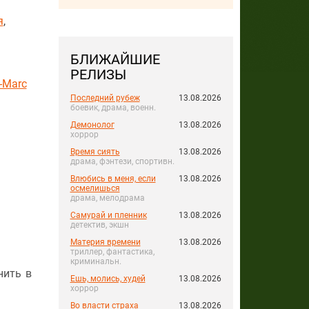
я
,
БЛИЖАЙШИЕ
РЕЛИЗЫ
-Marc
Последний рубеж
13.08.2026
боевик, драма, военн.
Демонолог
13.08.2026
хоррор
Время сиять
13.08.2026
драма, фэнтези, спортивн.
Влюбись в меня, если
13.08.2026
осмелишься
драма, мелодрама
Самурай и пленник
13.08.2026
детектив, экшн
Материя времени
13.08.2026
триллер, фантастика,
криминальн.
нить в
Ешь, молись, худей
13.08.2026
хоррор
Во власти страха
13.08.2026