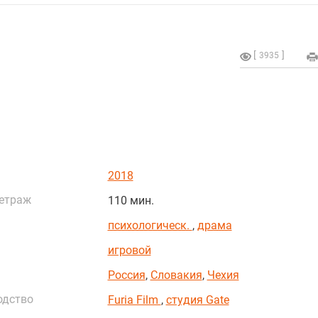
3935
2018
етраж
110 мин.
психологическ.
,
драма
игровой
Россия
,
Словакия
,
Чехия
одство
Furia Film
,
студия Gate