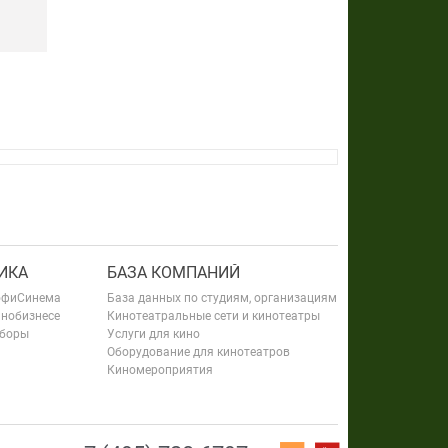
ИКА
БАЗА КОМПАНИЙ
офиСинема
База данных по студиям, организациям
инобизнесе
Кинотеатральные сети и кинотеатры
сборы
Услуги для кино
Оборудование для кинотеатров
Киномероприятия