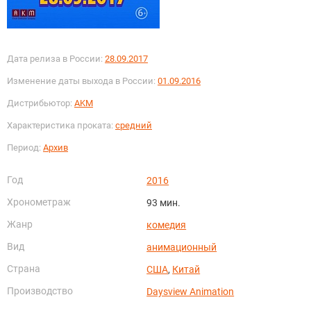
Дата релиза в России:
28.09.2017
Изменение даты выхода в России:
01.09.2016
Дистрибьютор:
AKM
Характеристика проката:
средний
Период:
Архив
Год
2016
Хронометраж
93 мин.
Жанр
комедия
Вид
анимационный
Страна
США
,
Китай
Производство
Daysview Animation