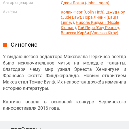
Автор сценария
Джон Логан (John Logan)
Актёры
Колин Ферт (Colin Firth)
,
Джуд Лоу
(Jude Law)
,
Лора Линни (Laura
Linney)
,
Николь Кидман (Nicole
Kidman)
,
Гай Пирс (Guy Pearce)
,
Ванесса Кирби (Vanessa Kirby)
Синопсис
У выдающегося редактора Максвелла Перкинса всегда
было исключительное чутье на молодые таланты,
благодаря чему мир узнал Эрнеста Хемингуэя и
Фрэнсиса Скотта Фицджеральда. Новым открытием
Макса стал Томас Вулф. Их непростая дружба изменила
историю литературы.
Картина вошла в основной конкурс Берлинского
кинофестиваля 2016 года.