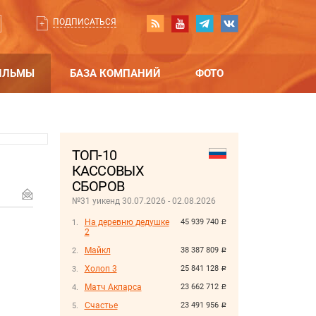
ПОДПИСАТЬСЯ
ИЛЬМЫ
БАЗА КОМПАНИЙ
ФОТО
ТОП-10
КАССОВЫХ
СБОРОВ
№31 уикенд 30.07.2026 - 02.08.2026
На деревню дедушке
45 939 740
руб.
2
Майкл
38 387 809
руб.
Холоп 3
25 841 128
руб.
Матч Акпарса
23 662 712
руб.
Счастье
23 491 956
руб.