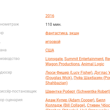
2016
онометраж
110 мин.
нр
фантастика
,
экшн
д
игровой
ана
США
изводство
Lionsgate
,
Summit Entertainment
,
Re
Wagon Productions
,
Animal Logic
одюсер
Люси Фишер (Lucy Fisher)
,
Дуглас 
(Douglas Wick)
,
Пуйа Шахбазян (Po
Shahbazian)
иссёр-постановщик
Швентке Роберт (Schwentke Robert
ор сценария
Адам Купер (Adam Cooper)
,
Билл
Колладж (Bill Collage)
,
Стивен Чбо