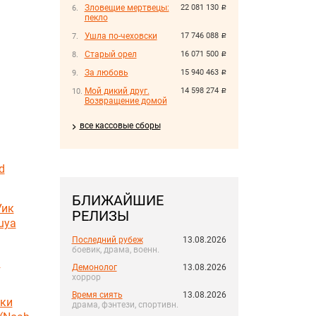
Зловещие мертвецы:
22 081 130
руб.
пекло
Ушла по-чеховски
17 746 088
руб.
Старый орел
16 071 500
руб.
За любовь
15 940 463
руб.
Мой дикий друг.
14 598 274
руб.
Возвращение домой
все кассовые сборы
d
БЛИЖАЙШИЕ
Уик
РЕЛИЗЫ
uya
Последний рубеж
13.08.2026
боевик, драма, военн.
)
Демонолог
13.08.2026
хоррор
Время сиять
13.08.2026
ски
драма, фэнтези, спортивн.