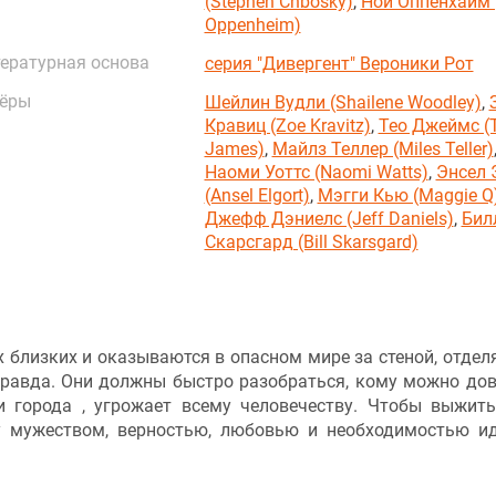
(Stephen Chbosky)
,
Ной Оппенхайм 
Oppenheim)
ературная основа
серия "Дивергент" Вероники Рот
ёры
Шейлин Вудли (Shailene Woodley)
,
Кравиц (Zoe Kravitz)
,
Тео Джеймс (
James)
,
Майлз Теллер (Miles Teller)
Наоми Уоттс (Naomi Watts)
,
Энсел 
(Ansel Elgort)
,
Мэгги Кью (Maggie Q
Джефф Дэниелс (Jeff Daniels)
,
Бил
Скарсгард (Bill Skarsgard)
х близких и оказываются в опасном мире за стеной, отде
равда. Они должны быстро разобраться, кому можно дов
и города , угрожает всему человечеству. Чтобы выжить
у мужеством, верностью, любовью и необходимостью и