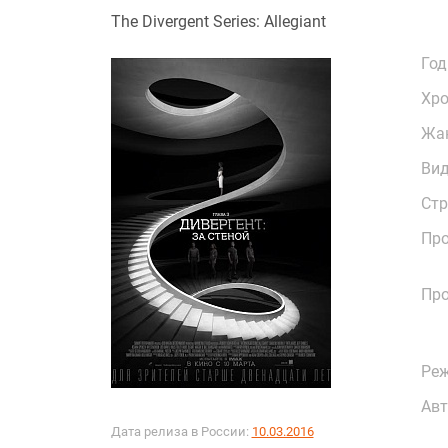
The Divergent Series: Allegiant
Год
Хр
Жа
Ви
Стр
Про
Пр
Реж
Авт
Дата релиза в России:
10.03.2016