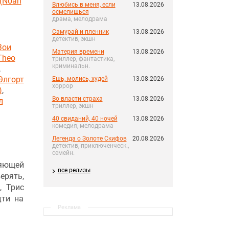
(Noah
Влюбись в меня, если
13.08.2026
осмелишься
драма, мелодрама
Самурай и пленник
13.08.2026
детектив, экшн
Зои
Материя времени
13.08.2026
Theo
триллер, фантастика,
криминальн.
,
Элгорт
Ешь, молись, худей
13.08.2026
хоррор
)
,
Во власти страха
13.08.2026
л
триллер, экшн
40 свиданий, 40 ночей
13.08.2026
комедия, мелодрама
Легенда о Золоте Скифов
20.08.2026
детектив, приключенческ.,
семейн.
ляющей
все релизы
ерять,
, Трис
дти на
Реклама