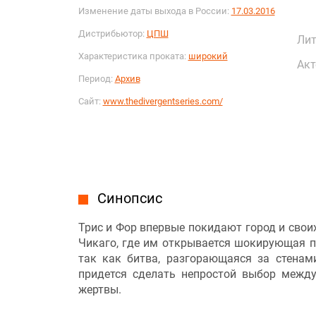
Изменение даты выхода в России:
17.03.2016
Дистрибьютор:
ЦПШ
Лит
Характеристика проката:
широкий
Акт
Период:
Архив
Сайт:
www.thedivergentseries.com/
Синопсис
Трис и Фор впервые покидают город и свои
Чикаго, где им открывается шокирующая п
так как битва, разгорающаяся за стенам
придется сделать непростой выбор межд
жертвы.