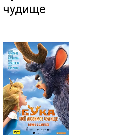
чудище