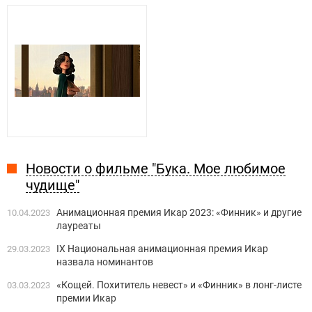
Новости о фильме "Бука. Мое любимое
чудище"
Анимационная премия Икар 2023: «Финник» и другие
10.04.2023
лауреаты
IX Национальная анимационная премия Икар
29.03.2023
назвала номинантов
«Кощей. Похититель невест» и «Финник» в лонг-листе
03.03.2023
премии Икар