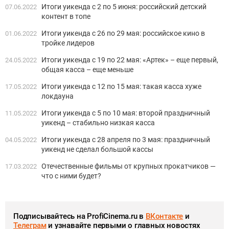
Итоги уикенда с 2 по 5 июня: российский детский
07.06.2022
контент в топе
Итоги уикенда с 26 по 29 мая: российское кино в
01.06.2022
тройке лидеров
Итоги уикенда с 19 по 22 мая: «Артек» – еще первый,
24.05.2022
общая касса – еще меньше
Итоги уикенда с 12 по 15 мая: такая касса хуже
17.05.2022
локдауна
Итоги уикенда с 5 по 10 мая: второй праздничный
11.05.2022
уикенд – стабильно низкая касса
Итоги уикенда с 28 апреля по 3 мая: праздничный
04.05.2022
уикенд не сделал большой кассы
Отечественные фильмы от крупных прокатчиков —
17.03.2022
что с ними будет?
Подписывайтесь на ProfiCinema.ru в
ВКонтакте
и
Телеграм
и узнавайте первыми о главных новостях