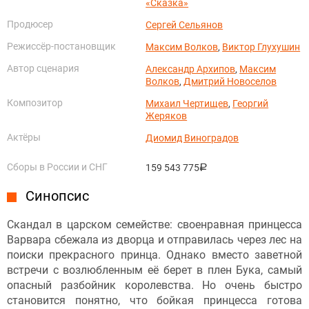
«Сказка»
Продюсер
Сергей Сельянов
Режиссёр-постановщик
Максим Волков
,
Виктор Глухушин
Автор сценария
Александр Архипов
,
Максим
Волков
,
Дмитрий Новоселов
Композитор
Михаил Чертищев
,
Георгий
Жеряков
Актёры
Диомид Виноградов
Сборы в России и СНГ
159 543 775
руб.
Синопсис
Скандал в царском семействе: своенравная принцесса
Варвара сбежала из дворца и отправилась через лес на
поиски прекрасного принца. Однако вместо заветной
встречи с возлюбленным её берет в плен Бука, самый
опасный разбойник королевства. Но очень быстро
становится понятно, что бойкая принцесса готова