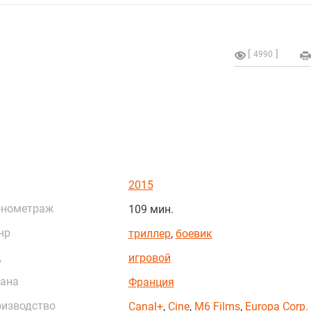
4990
2015
онометраж
109 мин.
нр
триллер
,
боевик
д
игровой
ана
Франция
изводство
Canal+
,
Cine
,
M6 Films
,
Europa Corp.