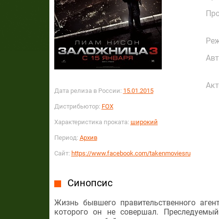
Пр
Реж
Авт
Акт
Дата релиза в России:
15.01.2015
Дистрибьютор:
FOX
Характеристика проката:
широкий
Период:
Архив
Сайт:
https://www.facebook.com/takenmoviesru
Синопсис
Жизнь бывшего правительственного агент
которого он не совершал. Преследуемы