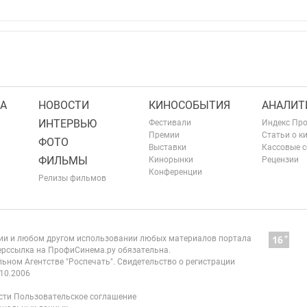
А
НОВОСТИ
КИНОСОБЫТИЯ
АНАЛИТ
ИНТЕРВЬЮ
Фестивали
Индекс Пр
Премии
Статьи о к
ФОТО
Выставки
Кассовые 
ФИЛЬМЫ
Кинорынки
Рецензии
Конференции
Релизы фильмов
нии и любом другом использовании любых материалов портала
рссылка на ПрофиСинема.ру обязательна.
ьном Агентстве "Роспечать". Свидетельство о регистрации
10.2006
сти
Пользовательское соглашение