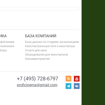
ИКА
БАЗА КОМПАНИЙ
офиСинема
База данных по студиям, организациям
инобизнесе
Кинотеатральные сети и кинотеатры
сборы
Услуги для кино
Оборудование для кинотеатров
Киномероприятия
+7 (495) 728-6797
proficinema@gmail.com