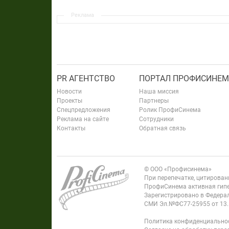
Реклама
PR АГЕНТСТВО
ПОРТАЛ ПРОФИСИНЕМ
Новости
Наша миссия
Проекты
Партнеры
Спецпредложения
Ролик ПрофиСинема
Реклама на сайте
Сотрудники
Контакты
Обратная связь
© ООО «Профисинема»
При перепечатке, цитирова
ПрофиСинема активная гипе
Зарегистрировано в Федерал
СМИ Эл.№ФС77-25955 от 13.
Политика конфиденциально