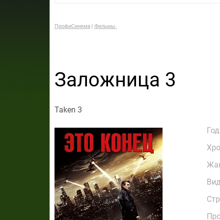
ПрофиСинема
Фильмы.
Заложница 3
Taken 3
Год
Хр
Жа
Ви
Стр
Про