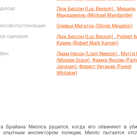
одюсер
Люк Бессон (Luc Besson)
,
Мишель
Мандавилль (Michael Mandaville)
иссёр-постановщик
Оливье Мегатон (Olivier Megaton)
ор сценария
Люк Бессон (Luc Besson)
,
Роберт 
Кэмен (Robert Mark Kamen)
ёры
Лиам Нисон (Liam Neeson)
,
Мэгги 
(Maggie Grace)
,
Фамке Янссен (Fam
Janssen)
,
Форест Уитакер (Forest
Whitaker)
а Брайана Миллса рушится, когда его обвиняют в уби
й опытным инспектором полиции, Миллс пытается отс