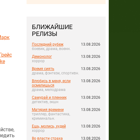
БЛИЖАЙШИЕ
РЕЛИЗЫ
Марк
Последний рубеж
13.08.2026
боевик, драма, военн.
Грейс
Демонолог
13.08.2026
ke
хоррор
Время сиять
13.08.2026
драма, фэнтези, спортивн.
Влюбись в меня, если
13.08.2026
осмелишься
драма, мелодрама
Самурай и пленник
13.08.2026
детектив, экшн
Материя времени
13.08.2026
триллер, фантастика,
криминальн.
Ешь, молись, худей
13.08.2026
йстве,
хоррор
ледить
Во власти страха
13.08.2026