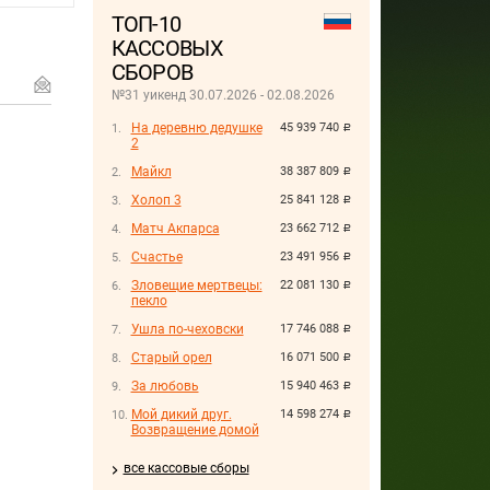
ТОП-10
КАССОВЫХ
СБОРОВ
№31 уикенд 30.07.2026 - 02.08.2026
На деревню дедушке
45 939 740
руб.
2
Майкл
38 387 809
руб.
Холоп 3
25 841 128
руб.
Матч Акпарса
23 662 712
руб.
Счастье
23 491 956
руб.
Зловещие мертвецы:
22 081 130
руб.
пекло
Ушла по-чеховски
17 746 088
руб.
Старый орел
16 071 500
руб.
За любовь
15 940 463
руб.
Мой дикий друг.
14 598 274
руб.
Возвращение домой
все кассовые сборы