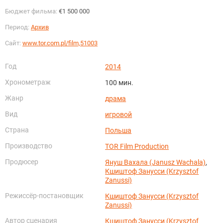
Бюджет фильма:
€1 500 000
Период:
Архив
Сайт:
www.tor.com.pl/film,51003
Год
2014
Хронометраж
100 мин.
Жанр
драма
Вид
игровой
Страна
Польша
Производство
TOR Film Production
Продюсер
Януш Вахала (Janusz Wachala)
,
Кшиштоф Занусси (Krzysztof
Zanussi)
Режиссёр-постановщик
Кшиштоф Занусси (Krzysztof
Zanussi)
Автор сценария
Кшиштоф Занусси (Krzysztof