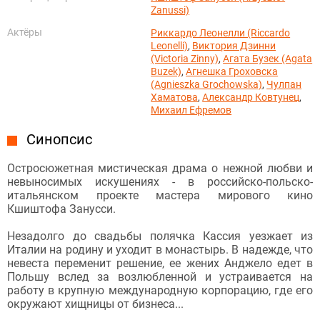
Zanussi)
Актёры
Риккардо Леонелли (Riccardo
Leonelli)
,
Виктория Дзинни
(Victoria Zinny)
,
Агата Бузек (Agata
Buzek)
,
Агнешка Гроховска
(Agnieszka Grochowska)
,
Чулпан
Хаматова
,
Александр Ковтунец
,
Михаил Ефремов
Синопсис
Остросюжетная мистическая драма о нежной любви и
невыносимых искушениях - в российско-польско-
итальянском проекте мастера мирового кино
Кшиштофа Занусси.
Незадолго до свадьбы полячка Кассия уезжает из
Италии на родину и уходит в монастырь. В надежде, что
невеста переменит решение, ее жених Анджело едет в
Польшу вслед за возлюбленной и устраивается на
работу в крупную международную корпорацию, где его
окружают хищницы от бизнеса...