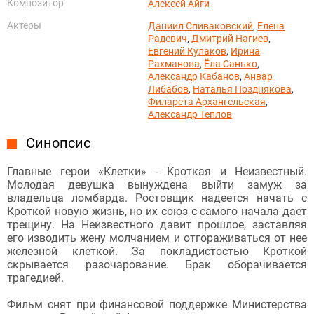
Композитор
Алексей Айги
Актёры
Даниил Спиваковский
,
Елена
Радевич
,
Дмитрий Нагиев
,
Евгений Кулаков
,
Ирина
Рахманова
,
Ёла Санько
,
Александр Кабанов
,
Анвар
Либабов
,
Наталья Позднякова
,
Филарета Архангельская
,
Александр Теплов
Синопсис
Главные герои «Клетки» - Кроткая и Неизвестный.
Молодая девушка вынуждена выйти замуж за
владельца ломбарда. Ростовщик надеется начать с
Кроткой новую жизнь, но их союз с самого начала дает
трещину. На Неизвестного давит прошлое, заставляя
его изводить жену молчанием и отгораживаться от нее
железной клеткой. За покладистостью Кроткой
скрывается разочарование. Брак оборачивается
трагедией.
Фильм снят при финансовой поддержке Министерства