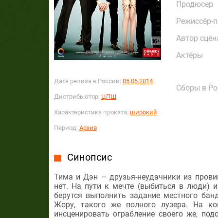
Продюсер
Режиссёр-
Автор сцен
Актёры
Дата релиза в России:
05.06.2014
Сборы в Ро
Дистрибьютор:
ЦПШ
Характеристика проката:
широкий
Период:
Архив
Синопсис
Тима и Дэн – друзья-неудачники из провин
нет. На пути к мечте (выбиться в люди) и
берутся выполнить задание местного бан
Жору, такого же полного лузера. На к
инсценировать ограбление своего же, под