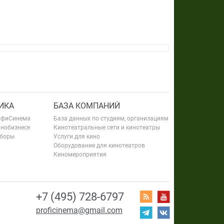
ИКА
БАЗА КОМПАНИЙ
офиСинема
База данных по студиям, организациям
инобизнесе
Кинотеатральные сети и кинотеатры
сборы
Услуги для кино
Оборудование для кинотеатров
Киномероприятия
+7 (495) 728-6797
proficinema@gmail.com