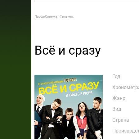
ПрофиСинема
Фильмы.
Всё и сразу
Год
Хронометр
Жанр
Вид
Страна
Производс