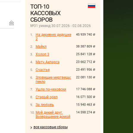
ТОП-10
КАССОВЫХ
СБОРОВ
№31 уикенд 30.07.2026 - 02.08.2026
На деревню дедушке
45 939 740
руб.
2
Майкл
38 387 809
руб.
Холоп 3
25 841 128
руб.
Матч Акпарса
23 662 712
руб.
Счастье
23 491 956
руб.
Зловещие мертвецы:
22 081 130
руб.
пекло
Ушла по-чеховски
17 746 088
руб.
Старый орел
16 071 500
руб.
За любовь
15 940 463
руб.
Мой дикий друг.
14 598 274
руб.
Возвращение домой
все кассовые сборы