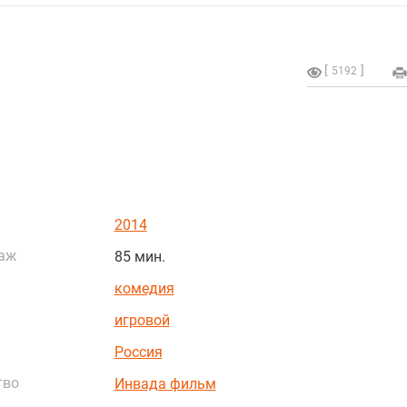
5192
2014
аж
85 мин.
комедия
игровой
Россия
тво
Инвада фильм