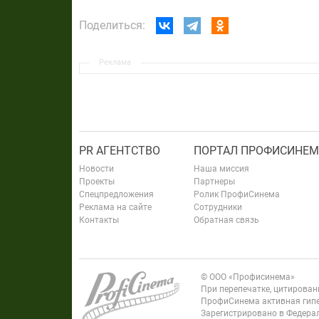
Поделиться:
Реклама
PR АГЕНТСТВО
ПОРТАЛ ПРОФИСИНЕМ
Новости
Наша миссия
Проекты
Партнеры
Спецпредложения
Ролик ПрофиСинема
Реклама на сайте
Сотрудники
Контакты
Обратная связь
© ООО «Профисинема»
При перепечатке, цитирова
ПрофиСинема активная гипе
Зарегистрировано в Федерал