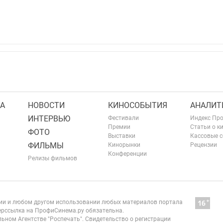
А
НОВОСТИ
КИНОСОБЫТИЯ
АНАЛИТ
ИНТЕРВЬЮ
Фестивали
Индекс Пр
Премии
Статьи о к
ФОТО
Выставки
Кассовые 
ФИЛЬМЫ
Кинорынки
Рецензии
Конференции
Релизы фильмов
нии и любом другом использовании любых материалов портала
рссылка на ПрофиСинема.ру обязательна.
ьном Агентстве "Роспечать". Свидетельство о регистрации