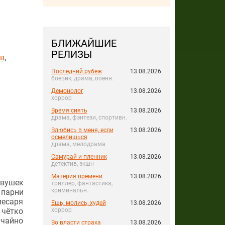
БЛИЖАЙШИЕ
РЕЛИЗЫ
в
,
Последний рубеж
13.08.2026
боевик, драма, военн.
Демонолог
13.08.2026
хоррор
Время сиять
13.08.2026
драма, фэнтези, спортивн.
Влюбись в меня, если
13.08.2026
осмелишься
драма, мелодрама
Самурай и пленник
13.08.2026
детектив, экшн
Материя времени
13.08.2026
евушек
триллер, фантастика,
криминальн.
 парни
лесаря
Ешь, молись, худей
13.08.2026
 чётко
хоррор
учайно
Во власти страха
13.08.2026