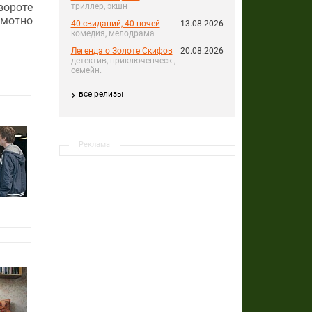
вороте
триллер, экшн
амотно
40 свиданий, 40 ночей
13.08.2026
комедия, мелодрама
Легенда о Золоте Скифов
20.08.2026
детектив, приключенческ.,
семейн.
все релизы
Реклама