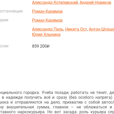
Александр Котелевский
,
Андрей Новиков
постановщик
Роман Каримов
ария
Роман Каримов
Александр Паль
,
Никита Ост
,
Антон Шурцо
Юлия Хлынина
ссии
859 200
руб.
циального городка. Учеба позади, работать не тянет, д
 в надежде получить всё и сразу (без особого напряга)
дюка и отправляются на дело, прихватив с собой автос
ону внушительная сумма, главное – не облажаться и
ставного наркокурьера. Но вот засада: роль курьера сл