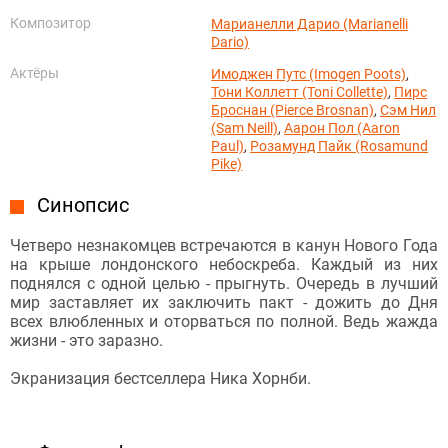
Композитор
Марианелли Дарио (Marianelli
Dario)
Актёры
Имоджен Путс (Imogen Poots)
,
Тони Коллетт (Toni Collette)
,
Пирс
Броснан (Pierce Brosnan)
,
Сэм Нил
(Sam Neill)
,
Аарон Пол (Aaron
Paul)
,
Розамунд Пайк (Rosamund
Pike)
Синопсис
Четверо незнакомцев встречаются в канун Нового Года
на крыше лондонского небоскреба. Каждый из них
поднялся с одной целью - прыгнуть. Очередь в лучший
мир заставляет их заключить пакт - дожить до Дня
всех влюбленных и оторваться по полной. Ведь жажда
жизни - это заразно.
Экранизация бестселлера Ника Хорнби.