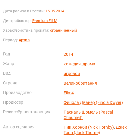
Дата релиза в России:
15.05.2014
Дистрибьютор:
Premium FILM
Характеристика проката:
ограниченный
Период:
Архив
Год
2014
Жанр
комедия
,
драма
Вид
игровой
Страна
Великобритания
Производство
Film4
Продюсер
Финола Двайер (Finola Dwyer)
Режиссёр-постановщик
Паскаль Шомель (Pascal
Chaumeil)
Автор сценария
Ник Хорнби (Nick Hornby)
,
Джек
Торн (Jack Thorne)