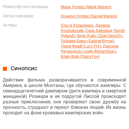
Режиссёр-постановщик
Марк Уотерс (Mark Waters)
Автор сценария
Дэниэл Уотерс (Daniel Waters)
Актёры
Ольга Куриленко
,
Данила
Козловский
,
Сара Хайланд (Sarah
Hyland)
,
Зоуи Дойч (Zoey Deutch)
,
Гэбриел Бирн (Gabriel Byrne)
,
Люси Фрай (Lucy Fry)
,
Джоэли
Ричардсон (Joely Richardson)
,
Клер Фой (Claire Foy)
Синопсис
Действие фильма разворачивается в современной
Америке, в школе Монтаны, где обучаются вампиры. С
семнадцатилетней дампиром (дитя вампира и смертной
женщиной) Розмари и ее подругой Лиссой происходят
разные приключения, они проверяют свою дружбу на
прочность, страдают и теряют близких людей. Их жизнь
проходит на фоне кровавых вампирских войн.