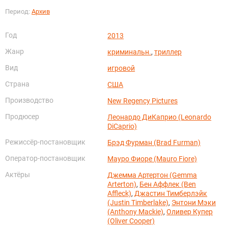
Период:
Архив
Год
2013
Жанр
криминальн.
,
триллер
Вид
игровой
Страна
США
Производство
New Regency Pictures
Продюсер
Леонардо ДиКаприо (Leonardo
DiCaprio)
Режиссёр-постановщик
Брэд Фурман (Brad Furman)
Оператор-постановщик
Мауро Фиоре (Mauro Fiore)
Актёры
Джемма Артертон (Gemma
Arterton)
,
Бен Аффлек (Ben
Affleck)
,
Джастин Тимберлэйк
(Justin Timberlake)
,
Энтони Мэки
(Anthony Mackie)
,
Оливер Купер
(Oliver Cooper)