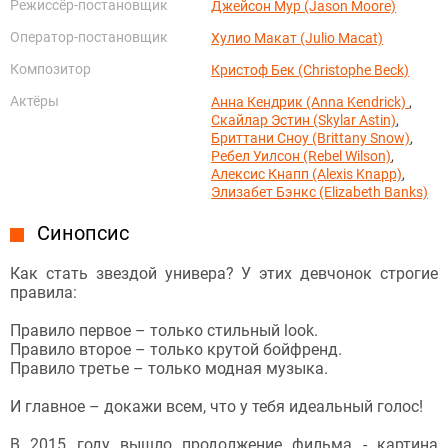
Режиссёр-постановщик
Джейсон Мур (Jason Moore)
Оператор-постановщик
Хулио Макат (Julio Macat)
Композитор
Кристоф Бек (Christophe Beck)
Актёры
Анна Кендрик (Anna Kendrick)
,
Скайлар Эстин (Skylar Astin)
,
Бриттани Сноу (Brittany Snow)
,
Ребел Уилсон (Rebel Wilson)
,
Алексис Кнапп (Alexis Knapp)
,
Элизабет Бэнкс (Elizabeth Banks)
Синопсис
Как стать звездой универа? У этих девчонок строгие
правила:
Правило первое – только стильный look.
Правило второе – только крутой бойфренд.
Правило третье – только модная музыка.
И главное – докажи всем, что у тебя идеальный голос!
В 2015 году вышло продолжение фильма - картина