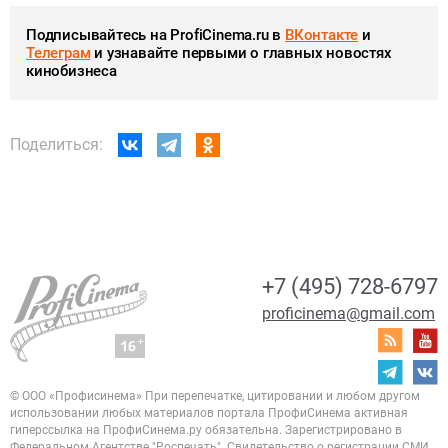
Подписывайтесь на ProfiCinema.ru в
ВКонтакте
и
Телеграм
и узнавайте первыми о главных новостях
кинобизнеса
Поделиться:
+7 (495) 728-6797
proficinema@gmail.com
© ООО «Профисинема»
При перепечатке, цитировании и любом другом
использовании любых материалов портала
ПрофиСинема активная
гиперссылка на ПрофиСинема.ру обязательна.
Зарегистрировано в
Федеральном Агентстве "Роспечать". Свидетельство о регистрации
СМИ