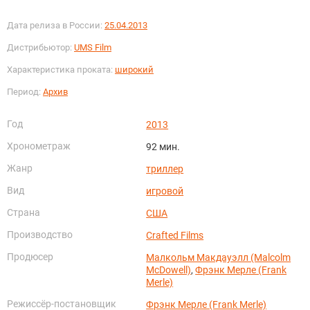
Дата релиза в России:
25.04.2013
Дистрибьютор:
UMS Film
Характеристика проката:
широкий
Период:
Архив
Год
2013
Хронометраж
92 мин.
Жанр
триллер
Вид
игровой
Страна
США
Производство
Crafted Films
Продюсер
Малкольм Макдауэлл (Malcolm
McDowell)
,
Фрэнк Мерле (Frank
Merle)
Режиссёр-постановщик
Фрэнк Мерле (Frank Merle)