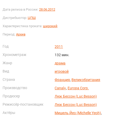
Дата релиза в России:
28.06.2012
Дистрибьютор:
ЦПШ
Характеристика проката:
широкий
Период:
Архив
Год
2011
Хронометраж
132 мин.
Жанр
драма
Вид
игровой
Страна
Франция
,
Великобритания
Производство
Canal+
,
Europa Corp.
Продюсер
Люк Бессон (Luc Besson)
Режиссёр-постановщик
Люк Бессон (Luc Besson)
Актёры
Мишель Йео (Michelle Yeoh)
,