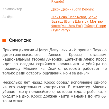
Ricardo)
Композитор
Джон Дебни (John Debney)
Актёры
Жан Рено (Jean Reno)
,
Бернс
Эдвард (Burns Edward)
,
Мэттью
Фокс (Matthew Fox)
,
Тайлер Перри
(Tyler Perry)
Синопсис
Приквел дилогии «Целуя Девушек» и «И пришел Паук» о
детективе-психологе Алексе Кроссе, ставшем
национальным героем Америки. Детектив Алекс Кросс
идет по следам серийного насильника и убийцы по
прозвищу Мясник из Слайго, который работает не
только ради остроты ощущений, но и за деньги.
Несколько лет назад Кросс сорвал исполнение одного
из его смертельных контрактов. В отместку Мясник
убивает жену полицейского, которая ждала ребенка, и
уходит на дно. Кросс должен найти маньяка во что бы
то ни стало...