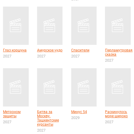
Глаз коршуна
Амурское чудо
Спасители
Перламутровая
сказка
2027
2027
2027
2027
Метроном
Битва за
Минус 54
Раскинулось
защиты
Москву.
море широко
2029
Ташкентские
2027
2027
курсанты
2027