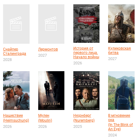
История от
Куликовская
Снайпер
Лермонтов
первого лица.
битва
Сталинграда
2027
Начало войны
2027
2028
2026
Нашествие
Мулен
Нюрнберг
В мгновение
ока
(Heimsuchung)
(Moulin)
(Nuremberg)
(In The Blink of
2026
2026
2025
An Eye)
2024