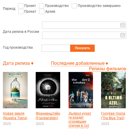
Проект
Производство
Производство завершено
Период
Прокат
Архив
Дата релиза в России
Год производства
Показать
Дата релиза
Последние добавленные
Релизы фильмов
Новая земля
Франкенштейн
Дьявол курит
Голубая тропа
(и кладет
(Nuestra Tierra)
(Frankenstein)
(The Blue Trail)
сгоревшие
2025
2025
2025
спички в тот