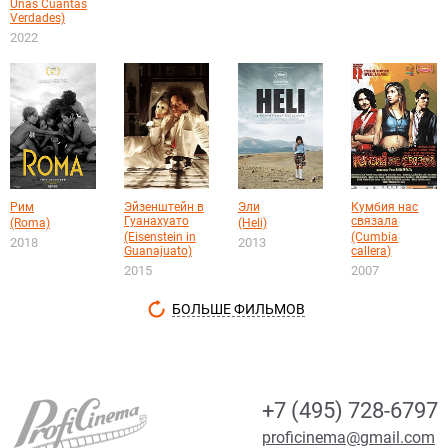
Unas Cuantas
Verdades)
2022
Рим
Эйзенштейн в
Эли
Кумбия нас
Гуанахуато
связала
(Roma)
(Heli)
(Eisenstein in
(Cumbia
2018
2013
Guanajuato)
callera)
2015
2007
БОЛЬШЕ ФИЛЬМОВ
+7 (495) 728-6797
proficinema@gmail.com