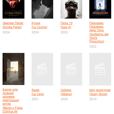
Эмилия Перес
Кухня
Пила 10
Пиноккио
Гильермо
(Emilia Perez)
(La Cocina)
(Saw X)
дель Торо
2024
2024
2023
(Guillermo del
Toro's
Pinocchio)
2022
Бардо или
Ящик
Сибирь
Шоу монстров
ложная
(La Caja)
(Siberia)
(Scary Show)
хроника
2021
2020
2019
пригоршни
истин
(Bardo o Falsa
Crónica de