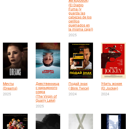
же коробок)
(El Diablo
Fuma (y
guarda las
cabezas de los
cerillos
quemados en
la misma caja))
2025
Мечты
Девственница
Подай знак
Убить жокея
с карьерного
(Dreams)
( Blink Twice)
(El Jockey)
озера
2025
2024
2024
(The Virgin of
Quarry Lake)
2025