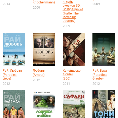
вглубь
Knochenmann)
2009
2014
океанов 3D:
2009
Возвращение
(Turtle: The
Incredible
Journey)
2009
Рай: Любовь
Любовь
Калейдоскоп
Рай: Вера
любви
(Paradies:
(Amour)
(Paradies:
Liebe)
(360)
Glaube)
2012
2012
2011
2012