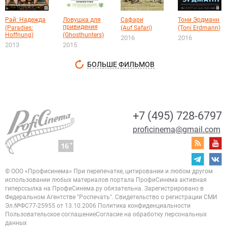
Рай: Надежда
Ловушка для
Сафари
Тони Эрдманн
привидения
(Paradies:
(Auf Safari)
(Toni Erdmann)
Hoffnung)
(Ghosthunters)
2016
2016
2013
2015
БОЛЬШЕ ФИЛЬМОВ
+7 (495) 728-6797
proficinema@gmail.com
© ООО «Профисинема»
При перепечатке, цитировании и любом другом
использовании любых материалов портала
ПрофиСинема активная
гиперссылка на ПрофиСинема.ру обязательна.
Зарегистрировано в
Федеральном Агентстве "Роспечать". Свидетельство о регистрации
СМИ
Эл.№ФС77-25955 от 13.10.2006
Политика конфиденциальности
Пользовательское соглашение
Согласие на обработку персональных
данных