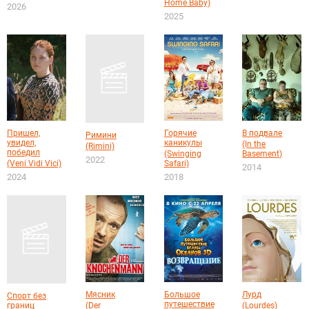
Home Baby)
2026
2025
Пришел,
Горячие
В подвале
Римини
увидел,
каникулы
(In the
(Rimini)
победил
(Swinging
Basement)
2022
(Veni Vidi Vici)
Safari)
2014
2024
2018
Мясник
Большое
Лурд
Спорт без
путешествие
(Der
(Lourdes)
границ