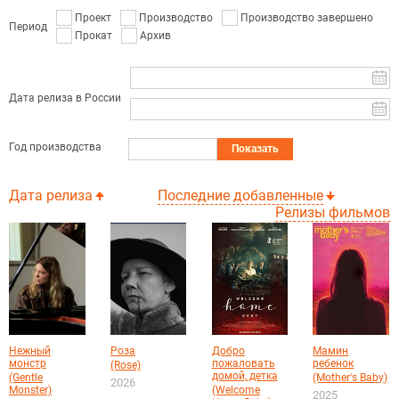
Проект
Производство
Производство завершено
Период
Прокат
Архив
Дата релиза в России
Год производства
Показать
Дата релиза
Последние добавленные
Релизы фильмов
Нежный
Роза
Добро
Мамин
монстр
пожаловать
ребенок
(Rose)
домой, детка
(Gentle
(Mother's Baby)
2026
Monster)
(Welcome
2025