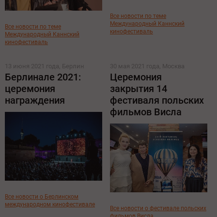
Все новости по теме
Международный Каннский
Все новости по теме
кинофестиваль
Международный Каннский
кинофестиваль
13 июня 2021 года, Берлин
30 мая 2021 года, Москва
Берлинале 2021:
Церемония
церемония
закрытия 14
награждения
фестиваля польских
фильмов Висла
Все новости о Берлинском
международном кинофестивале
Все новости о фестивале польских
фильмов Висла