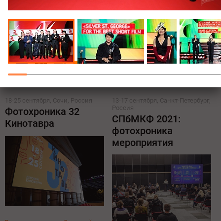
Поделиться:
Все новости по теме Открытый
российский кинофестиваль
Все новости о франшизе
Кинотавр
18-25 сентября, Сочи, Россия
13-17 сентября, Санкт-Петербург,
Россия
Фотохроника 32
СПбМКФ 2021:
Кинотавра
фотохроника
мероприятия