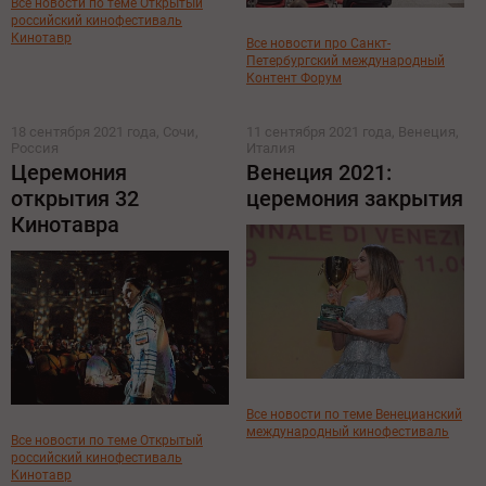
Все новости по теме Открытый
российский кинофестиваль
Кинотавр
Все новости про Санкт-
Петербургский международный
Контент Форум
18 сентября 2021 года, Сочи,
11 сентября 2021 года, Венеция,
Россия
Италия
Церемония
Венеция 2021:
открытия 32
церемония закрытия
Кинотавра
Все новости по теме Венецианский
международный кинофестиваль
Все новости по теме Открытый
российский кинофестиваль
Кинотавр