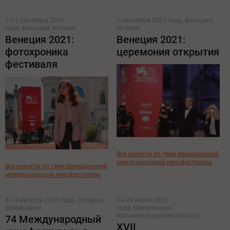
1-11 сентября 2021
1 сентября 2021 года, Венеция,
года, Венеция, Италия
Италия
Венеция 2021:
Венеция 2021:
фотохроника
церемония открытия
фестиваля
Все новости по теме Венецианский
международный кинофестиваль
Все новости по теме Венецианский
международный кинофестиваль
4-14 августа 2021 года, Локарно,
24-29 июля 2021
Швейцария
года, Светлогорск,
Калининградская область
74 Международный
XVII