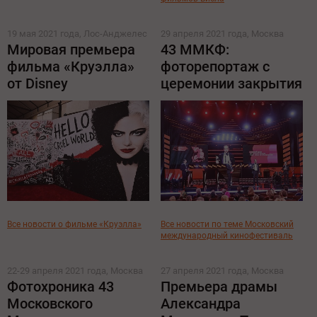
19 мая 2021 года, Лос-Анджелес
29 апреля 2021 года, Москва
Мировая премьера
43 ММКФ:
фильма «Круэлла»
фоторепортаж с
от Disney
церемонии закрытия
Все новости о фильме «Круэлла»
Все новости по теме Московский
международный кинофестиваль
22-29 апреля 2021 года, Москва
27 апреля 2021 года, Москва
Фотохроника 43
Премьера драмы
Московского
Александра