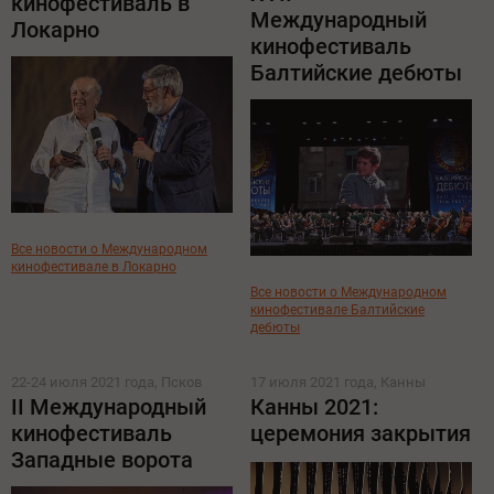
кинофестиваль в
Международный
Локарно
кинофестиваль
Балтийские дебюты
Все новости о Международном
кинофестивале в Локарно
Все новости о Международном
кинофестивале Балтийские
дебюты
22-24 июля 2021 года, Псков
17 июля 2021 года, Канны
II Международный
Канны 2021:
кинофестиваль
церемония закрытия
Западные ворота