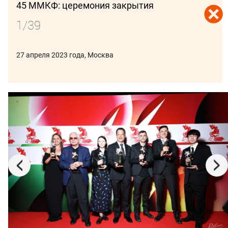
45 ММКФ: церемония закрытия
1/39
27 апреля 2023 года, Москва
ПОДПИСАТЬСЯ
В ФОКУСЕ:
ВЕНЕЦИЯ 2026
СПБМКФ 2026
ПИТЧИНГИ
КИНОБИЗНЕС
28 сентября, Лондон
25 сентября, Сочи, Россия
Мировая премьера
Закрытие 32
блокбастера «Не
Кинотавра
время умирать»