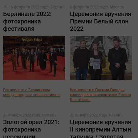
10-16 февраля 2022 года, Берлин
6 февраля 2022 года, Москва
Берлинале 2022:
Церемония вручения
фотохроника
Премии Белый слон
фестиваля
2022
Все новости о Берлинском
Все новости о Премии Гильдии
международном кинофестивале
киноведов и кинокритиков России
Белый слон
28 января 2022 года, Москва
22 января 2022 года, Казань
Золотой орел 2021:
Церемония вручения
фотохроника
II кинопремии Алтын
церемонии
тәлинкә / Золотая