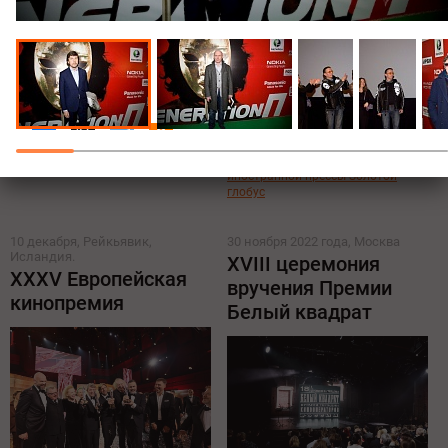
Поделиться:
Все новости о премии BAFTA
Все новости по теме Премия
Голливудской ассоциации
иностранной прессы Золотой
глобус
10 декабря, Рейкьявик,
30 ноября 2022 года, Москва
Исландия.
XVIII церемония
XXXV Европейская
вручения Премии
кинопремия
Белый квадрат