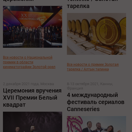
тарелка
Все новости о Национальной
премии в области
Все новости о премии Золотая
кинематографии Золотой орел
тарелка / Алтын тәлинкә
2 декабря 2021 года, Москва
8-13 октября 2021, Канны,
Франция
Церемония вручения
4 международный
XVII Премии Белый
фестиваль сериалов
квадрат
Canneseries