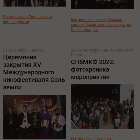
Все новости о Европейской
Все новости по теме Премия
киноакадемии
киноизобразительного искусства
Белый Квадрат
21-25 ноября, Самара.
26-28 сентября, Санкт-Петербург,
Россия
Церемония
СПбМКФ 2022:
закрытия XV
фотохроника
Международного
мероприятия
кинофестиваля Соль
земли
Все новости про Санкт-