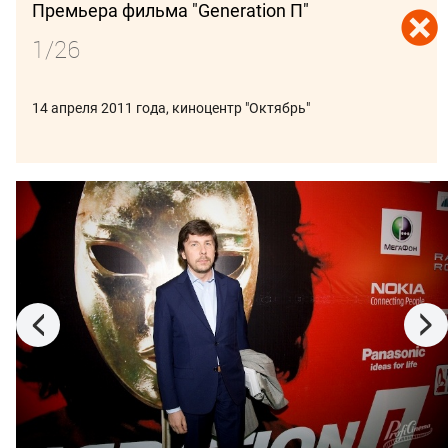
Премьера фильма "Generation П"
1/26
14 апреля 2011 года, киноцентр "Октябрь"
ПОДПИСАТЬСЯ
В ФОКУСЕ:
ВЕНЕЦИЯ 2026
СПБМКФ 2026
ПИТЧИНГИ
КИНОБИЗНЕС
19 февраля 2023 года, Лондон
10 января 2023, Лос-Анджелес
BAFTA 2022:
Золотой глобус 2022:
церемония
церемония вручения
награждения
премии