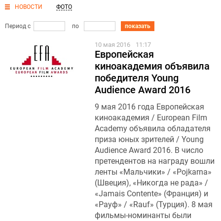
НОВОСТИ
ФОТО
Период с
по
показать
10 мая 2016
11:17
Европейская
киноакадемия объявила
победителя Young
Audience Award 2016
9 мая 2016 года Европейская
киноакадемия / European Film
Academy объявила обладателя
приза юных зрителей / Young
Audience Award 2016. В число
претендентов на награду вошли
ленты «Мальчики» / «Pojkarna»
(Швеция), «Никогда не рада» /
«Jamais Contente» (Франция) и
«Рауф» / «Rauf» (Турция). 8 мая
фильмы-номинанты были