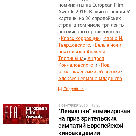
номинанты на European Film
Awards 2015. В список вошли 52
картины из 36 европейских
стран, в том числе три ленты
российского производства:
«
Класс коррекции
»
Ивана И.
Твердовского
, «
Белые ночи
почтальона Алексея
Тряпицына
»
Андрея
Кончаловского
и «
Под
электрическими облаками
»
Алексея Германа-младшего
.
Подробнее
1 сентября 2015
13:20
"Левиафан" номинирован
на приз зрительских
симпатий Европейской
киноакадемии