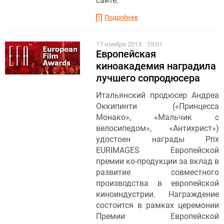
сайте.
Подробнее
17 ноября 2015
15:01
Европейская
киноакадемия наградила
лучшего сопродюсера
Итальянский продюсер Андреа
Оккипинти («Принцесса
Монако», «Мальчик с
велосипедом», «Антихрист»)
удостоен награды Prix
EURIMAGES Европейской
премии ко-продукции за вклад в
развитие совместного
производства в европейской
киноиндустрии. Награждение
состоится в рамках церемонии
Премии Европейской