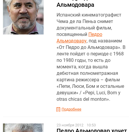
Альмодовара
Испанский кинематографист
Чема де ла Пеньа снимет
документальный фильм,
посвященный
Педро
Альмодовару
, под названием
«От Педро до Альмодовара». В
ленте пойдет о периоде с 1968
по 1980 годы, то есть до
момента, когда вышла
дебютная полнометражная
картина режиссера – фильм
«Пепи, Люси, Бом и остальные
девушки» / «Pepi, Luci, Bom y
otras chicas del monton».
Подробнее
23 ноября 2012
10:53
Педро Альмодовар хочет