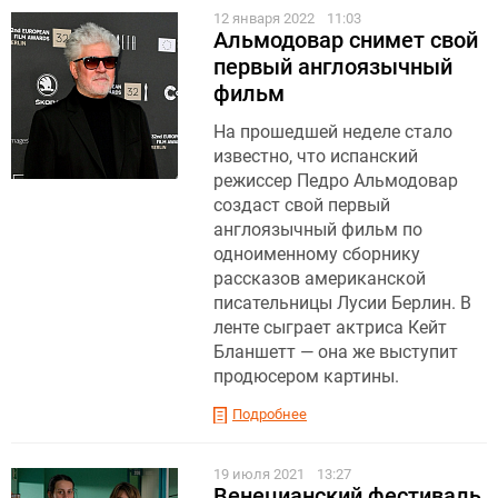
12 января 2022
11:03
Альмодовар снимет свой
первый англоязычный
фильм
На прошедшей неделе стало
известно, что испанский
режиссер Педро Альмодовар
создаст свой первый
англоязычный фильм по
одноименному сборнику
рассказов американской
писательницы Лусии Берлин. В
ленте сыграет актриса Кейт
Бланшетт — она же выступит
продюсером картины.
Подробнее
19 июля 2021
13:27
Венецианский фестиваль