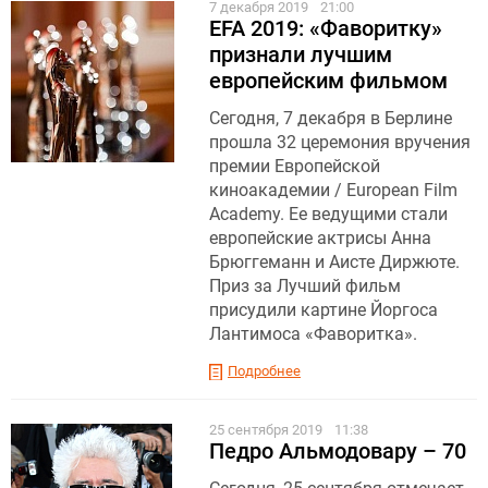
7 декабря 2019
21:00
EFA 2019: «Фаворитку»
признали лучшим
европейским фильмом
Сегодня, 7 декабря в Берлине
прошла 32 церемония вручения
премии Европейской
киноакадемии / European Film
Academy. Ее ведущими стали
европейские актрисы Анна
Брюггеманн и Аисте Диржюте.
Приз за Лучший фильм
присудили картине Йоргоса
Лантимоса «Фаворитка».
Подробнее
25 сентября 2019
11:38
Педро Альмодовару – 70