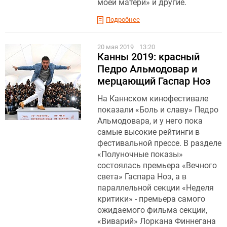
моей матери» и другие.
Подробнее
20 мая 2019
13:20
Канны 2019: красный
Педро Альмодовар и
мерцающий Гаспар Ноэ
На Каннском кинофестивале
показали «Боль и славу» Педро
Альмодовара, и у него пока
самые высокие рейтинги в
фестивальной прессе. В разделе
«Полуночные показы»
состоялась премьера «Вечного
света» Гаспара Ноэ, а в
параллельной секции «Неделя
критики» - премьера самого
ожидаемого фильма секции,
«Виварий» Лоркана Финнегана