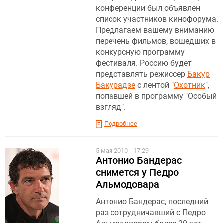
конференции был объявлен
список участников кинофорума.
Предлагаем вашему вниманию
перечень фильмов, вошедших в
конкурсную программу
фестиваля.
Россию будет
представлять режиссер
Бакур
Бакурадзе
с лентой "
Охотник
",
попавшей в программу "Особый
взгляд".
Подробнее
5 мая 2010
17:29
Антонио Бандерас
снимется у Педро
Альмодовара
Антонио Бандерас, последний
раз сотрудничавший с Педро