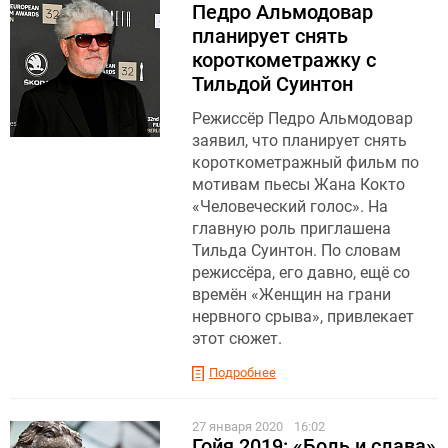
Педро Альмодовар
планирует снять
короткометражку с
Тильдой Суинтон
Режиссёр Педро Альмодовар
заявил, что планирует снять
короткометражный фильм по
мотивам пьесы Жана Кокто
«Человеческий голос». На
главную роль приглашена
Тильда Суинтон. По словам
режиссёра, его давно, ещё со
времён «Женщин на грани
нервного срыва», привлекает
этот сюжет.
Подробнее
27 января 2020
16:02
Гойя 2019: «Боль и слава»