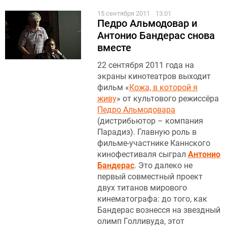
15 сентября 2011
13:01
Педро Альмодовар и
Антонио Бандерас снова
вместе
22 сентября 2011 года на
экраны кинотеатров выходит
фильм «
Кожа, в которой я
живу
» от культового режиссёра
Педро Альмодовара
(дистрибьютор – компания
Парадиз). Главную роль в
фильме-участнике Каннского
кинофестиваля сыграл
Антонио
Бандерас
. Это далеко не
первый совместный проект
двух титанов мирового
кинематографа: до того, как
Бандерас вознесся на звездный
олимп Голливуда, этот