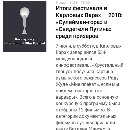
9 июля 2018
13:00
Итоги фестиваля в
Карловых Варах — 2018:
«Сулейман-гора» и
«Свидетели Путина»
среди призеров
7 июля, в субботу, в Карловых
Варах завершился 53-й
международный
кинофестиваль. «Хрустальный
глобус» получила картина
румынского режиссера Раду
Жуде «Мне плевать, если мы
войдем в историю как
варвары». Всего в основную
конкурсную программу были
отобраны 12 фильмов. В
категории документальных
фильмов лучшей признали
ленту Виталия Манского