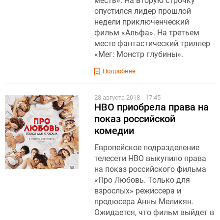
месть». На вторую строчку
опустился лидер прошлой
недели приключенческий
фильм «Альфа». На третьем
месте фантастический триллер
«Мег: Монстр глубины».
Подробнее
28 августа 2018
17:45
HBO приобрела права на
показ российской
комедии
Европейское подразделение
телесети HBO выкупило права
на показ российского фильма
«Про Любовь. Только для
взрослых» режиссера и
продюсера Анны Меликян.
Ожидается, что фильм выйдет в