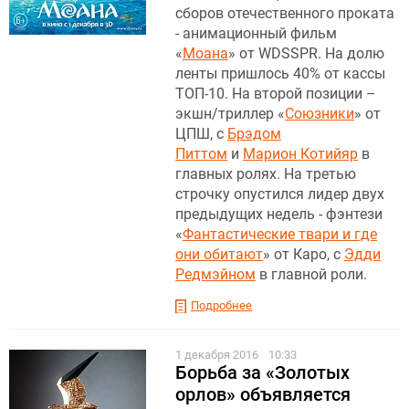
сборов отечественного проката
- анимационный фильм
«
Моана
» от WDSSPR. На долю
ленты пришлось 40% от кассы
ТОП-10. На второй позиции –
экшн/триллер «
Союзники
» от
ЦПШ, с
Брэдом
Питтом
и
Марион Котийяр
в
главных ролях. На третью
строчку опустился лидер двух
предыдущих недель - фэнтези
«
Фантастические твари и где
они обитают
» от Каро, с
Эдди
Редмэйном
в главной роли.
Подробнее
1 декабря 2016
10:33
Борьба за «Золотых
орлов» объявляется