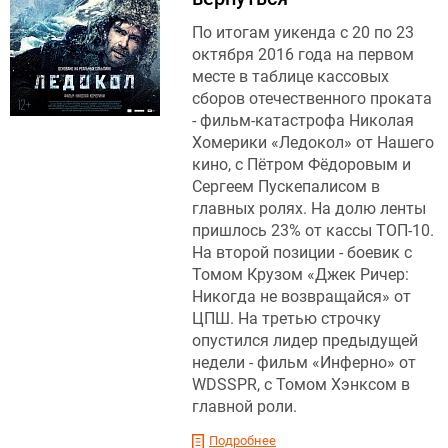
По итогам уикенда с 20 по 23
октября 2016 года на первом
месте в таблице кассовых
сборов отечественного проката
- фильм-катастрофа Николая
Хомерики «Ледокол» от Нашего
кино, с Пётром Фёдоровым и
Сергеем Пускепалисом в
главных ролях. На долю ленты
пришлось 23% от кассы ТОП-10.
На второй позиции - боевик с
Томом Крузом «Джек Ричер:
Никогда не возвращайся» от
ЦПШ. На третью строчку
опустился лидер предыдущей
недели - фильм «Инферно» от
WDSSPR, с Томом Хэнксом в
главной роли.
Подробнее