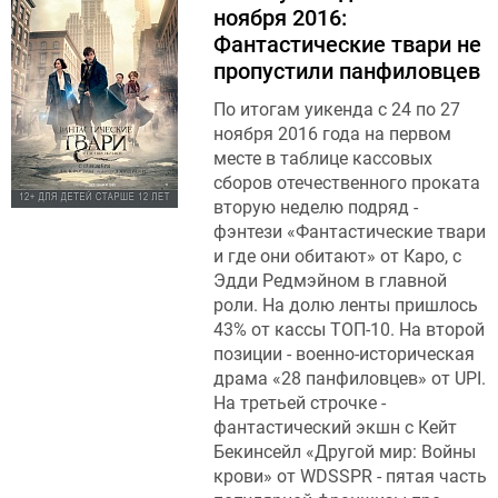
ноября 2016:
Фантастические твари не
пропустили панфиловцев
По итогам уикенда с 24 по 27
ноября 2016 года на первом
месте в таблице кассовых
сборов отечественного проката
вторую неделю подряд -
фэнтези «Фантастические твари
и где они обитают» от Каро, с
Эдди Редмэйном в главной
роли. На долю ленты пришлось
43% от кассы ТОП-10. На второй
позиции - военно-историческая
драма «28 панфиловцев» от UPI.
На третьей строчке -
фантастический экшн с Кейт
Бекинсейл «Другой мир: Войны
крови» от WDSSPR - пятая часть