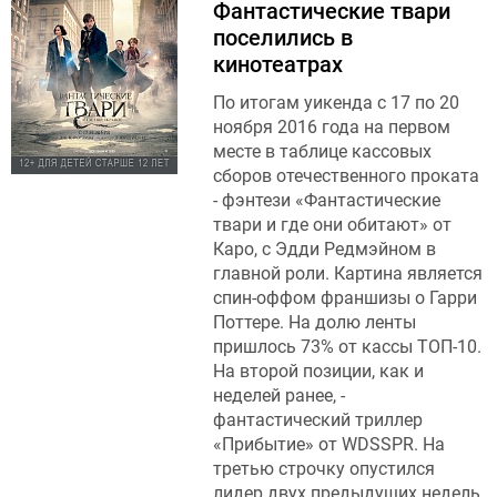
Фантастические твари
поселились в
кинотеатрах
По итогам уикенда с 17 по 20
ноября 2016 года на первом
месте в таблице кассовых
сборов отечественного проката
- фэнтези «Фантастические
твари и где они обитают» от
Каро, с Эдди Редмэйном в
главной роли. Картина является
спин-оффом франшизы о Гарри
Поттере. На долю ленты
пришлось 73% от кассы ТОП-10.
На второй позиции, как и
неделей ранее, -
фантастический триллер
«Прибытие» от WDSSPR. На
третью строчку опустился
лидер двух предыдущих недель