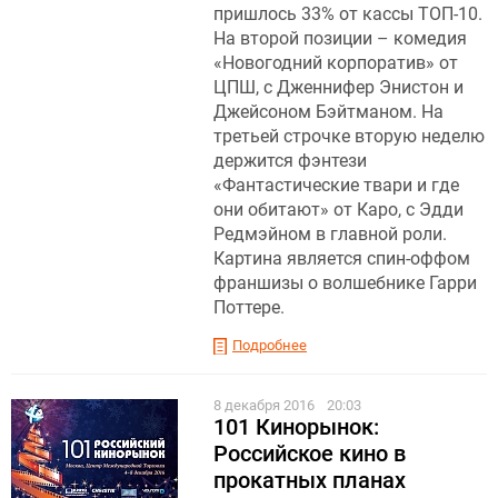
пришлось 33% от кассы ТОП-10.
На второй позиции – комедия
«Новогодний корпоратив» от
ЦПШ, с Дженнифер Энистон и
Джейсоном Бэйтманом. На
третьей строчке вторую неделю
держится фэнтези
«Фантастические твари и где
они обитают» от Каро, с Эдди
Редмэйном в главной роли.
Картина является спин-оффом
франшизы о волшебнике Гарри
Поттере.
Подробнее
8 декабря 2016
20:03
101 Кинорынок:
Российское кино в
прокатных планах