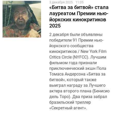
3 декабря 2025
11:05
«Битва за битвой» стала
лауреатом Премии нью-
йоркских кинокритиков
2025
2 декабря были объявлены
победители 91 Премии нью-
йоркского сообщества
кинокритиков / New York Film
Critics Circle (NYFCC). Лучшим
фильмом года признали
приключенческий экшн Пола
Томаса Андерсона «Битва за
битвой», который также
выиграл награду за Лучшего
актера второго плана (Бенисио
дель Торо). Два приза забрал
бразильский триллер
«Секретный агент».