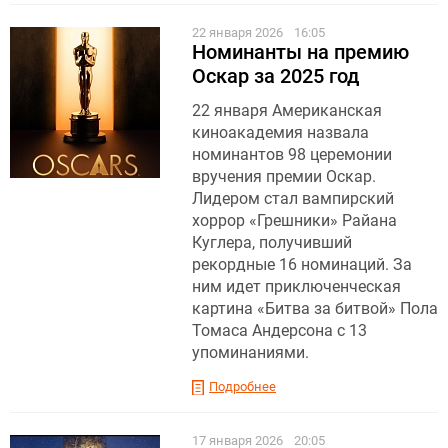
22 января 2026
16:05
Номинанты на премию
Оскар за 2025 год
22 января Американская
киноакадемия назвала
номинантов 98 церемонии
вручения премии Оскар.
Лидером стал вампирский
хоррор «Грешники» Райана
Куглера, получивший
рекордные 16 номинаций. За
ним идет приключенческая
картина «Битва за битвой» Пола
Томаса Андерсона с 13
упоминаниями.
Подробнее
17 января 2026
20:05