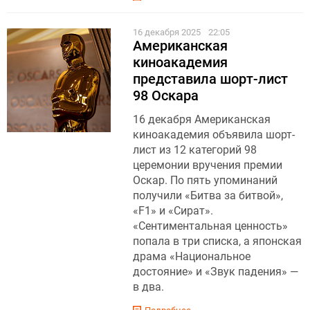
16 декабря 2025
22:05
Американская
киноакадемия
представила шорт-лист
98 Оскара
16 декабря Американская
киноакадемия объявила шорт-
лист из 12 категорий 98
церемонии вручения премии
Оскар. По пять упоминаний
получили «Битва за битвой»,
«F1» и «Сират».
«Сентиментальная ценность»
попала в три списка, а японская
драма «Национальное
достояние» и «Звук падения» —
в два.