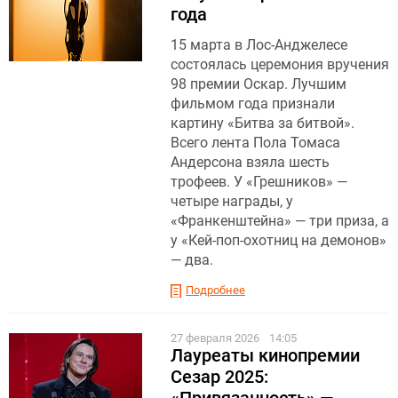
года
15 марта в Лос-Анджелесе
состоялась церемония вручения
98 премии Оскар. Лучшим
фильмом года признали
картину «Битва за битвой».
Всего лента Пола Томаса
Андерсона взяла шесть
трофеев. У «Грешников» —
четыре награды, у
«Франкенштейна» — три приза, а
у «Кей-поп-охотниц на демонов»
— два.
Подробнее
27 февраля 2026
14:05
Лауреаты кинопремии
Сезар 2025:
«Привязанность» —