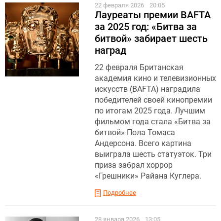
22 февраля 2026
20:05
Лауреаты премии BAFTA
за 2025 год: «Битва за
битвой» забирает шесть
наград
22 февраля Британская
академия кино и телевизионных
искусств (BAFTA) наградила
победителей своей кинопремии
по итогам 2025 года. Лучшим
фильмом года стала «Битва за
битвой» Пола Томаса
Андерсона. Всего картина
выиграла шесть статуэток. Три
приза забрал хоррор
«Грешники» Райана Куглера.
Подробнее
28 января 2026
13:05