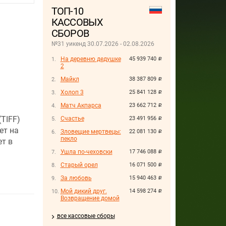
ТОП-10
КАССОВЫХ
СБОРОВ
№31 уикенд 30.07.2026 - 02.08.2026
На деревню дедушке
45 939 740
руб.
2
Майкл
38 387 809
руб.
Холоп 3
25 841 128
руб.
Матч Акпарса
23 662 712
руб.
TIFF)
Счастье
23 491 956
руб.
ет на
Зловещие мертвецы:
22 081 130
руб.
пекло
т в
Ушла по-чеховски
17 746 088
руб.
Старый орел
16 071 500
руб.
За любовь
15 940 463
руб.
Мой дикий друг.
14 598 274
руб.
Возвращение домой
все кассовые сборы