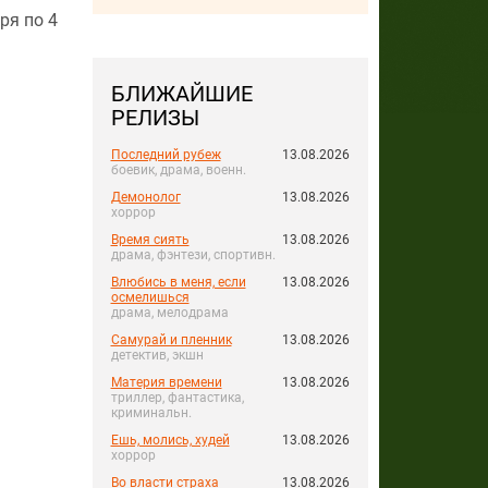
ря по 4
БЛИЖАЙШИЕ
РЕЛИЗЫ
Последний рубеж
13.08.2026
боевик, драма, военн.
Демонолог
13.08.2026
хоррор
Время сиять
13.08.2026
драма, фэнтези, спортивн.
Влюбись в меня, если
13.08.2026
осмелишься
драма, мелодрама
Самурай и пленник
13.08.2026
детектив, экшн
Материя времени
13.08.2026
триллер, фантастика,
криминальн.
Ешь, молись, худей
13.08.2026
хоррор
Во власти страха
13.08.2026