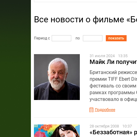
Все новости о фильме «Б
Период с
по
показать
31 июля 2024
13:35
Майк Ли получи
Британский режиссер
премии TIFF Ebert D
фестиваль со своим
рамках программы 
участвовало в офиц
Подробнее
28 октября 2008
10:37
«Беззаботная» 