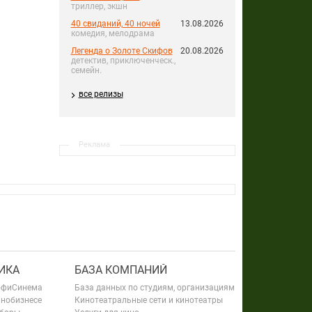
триллер, экшн
40 свиданий, 40 ночей
13.08.2026
комедия, мелодрама
Легенда о Золоте Скифов
20.08.2026
детектив, приключенческ.,
семейн.
все релизы
Реклама
ИКА
БАЗА КОМПАНИЙ
офиСинема
База данных по студиям, организациям
инобизнесе
Кинотеатральные сети и кинотеатры