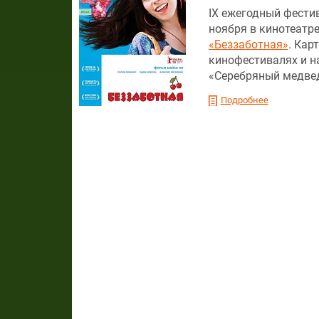
IX ежегодный фестив
ноября в кинотеатр
«Беззаботная»
. Кар
кинофестивалях и н
«Серебряный медвед
Подробнее