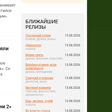
занимает
стился
ьм».
БЛИЖАЙШИЕ
РЕЛИЗЫ
Последний рубеж
13.08.2026
боевик, драма, военн.
Демонолог
13.08.2026
няли
хоррор
Время сиять
13.08.2026
драма, фэнтези, спортивн.
вое
Влюбись в меня, если
13.08.2026
». Со
осмелишься
драма, мелодрама
на
Самурай и пленник
13.08.2026
детектив, экшн
Материя времени
13.08.2026
триллер, фантастика,
криминальн.
Ешь, молись, худей
13.08.2026
хоррор
ни 2»
Во власти страха
13.08.2026