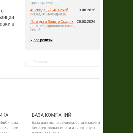
триллер, экшн
то
40 свиданий, 40 ночей
13.08.2026
комедия, мелодрама
озиции
Легенда о Золоте Скифов
20.08.2026
раки в
детектив, приключенческ.,
семейн.
все релизы
Реклама
ИКА
БАЗА КОМПАНИЙ
офиСинема
База данных по студиям, организациям
инобизнесе
Кинотеатральные сети и кинотеатры