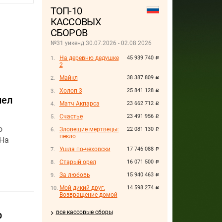
ТОП-10
КАССОВЫХ
СБОРОВ
№31 уикенд 30.07.2026 - 02.08.2026
На деревню дедушке
45 939 740
руб.
2
Майкл
38 387 809
руб.
Холоп 3
25 841 128
руб.
шел
Матч Акпарса
23 662 712
руб.
Счастье
23 491 956
руб.
о
Зловещие мертвецы:
22 081 130
руб.
пекло
 На
Ушла по-чеховски
17 746 088
руб.
Старый орел
16 071 500
руб.
За любовь
15 940 463
руб.
Мой дикий друг.
14 598 274
руб.
Возвращение домой
все кассовые сборы
р