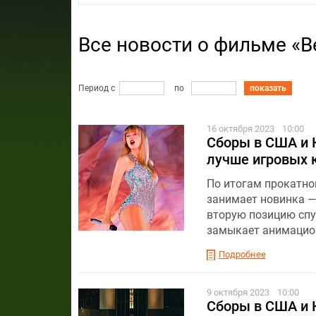
Все новости о фильме «В
Период с
по
показать
16 октября 2023
10:00
Сборы в США и К
лучше игровых 
По итогам прокатног
занимает новинка — 
вторую позицию спу
замыкает анимацион
Подробнее
9 октября 2023
10:00
Сборы в США и К