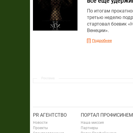
все еще удержи
По итогам прокатног
третью неделю подр
стартовал боевик «
Венеции».
Подробнее
Реклама
PR АГЕНТСТВО
ПОРТАЛ ПРОФИСИНЕМ
Новости
Наша миссия
Проекты
Партнеры