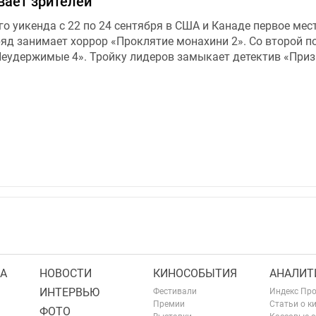
вает зрителей
о уикенда с 22 по 24 сентября в США и Канаде первое мес
яд занимает хоррор «Проклятие монахини 2». Со второй п
Неудержимые 4». Тройку лидеров замыкает детектив «Приз
А
НОВОСТИ
КИНОСОБЫТИЯ
АНАЛИТ
ИНТЕРВЬЮ
Фестивали
Индекс Пр
Премии
Статьи о к
ФОТО