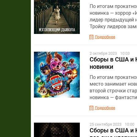
По итогам прокатног
новинка — хоррор «
лидер предыдущей н
Тройку лидеров зам
Подробнее
2 октября 2023
10:03
Сборы в США и К
новинки
По итогам прокатног
место занимает нов
второй строчки стар
новинка — фантасти
Подробнее
25 сентября 2023
10:00
Сборы в США и К