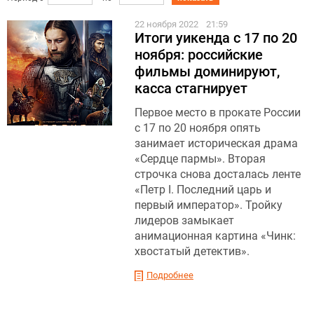
22 ноября 2022
21:59
Итоги уикенда с 17 по 20
ноября: российские
фильмы доминируют,
касса стагнирует
Первое место в прокате России
c 17 по 20 ноября опять
занимает историческая драма
«Сердце пармы». Вторая
строчка снова досталась ленте
«Петр I. Последний царь и
первый император». Тройку
лидеров замыкает
анимационная картина «Чинк:
хвостатый детектив».
Подробнее