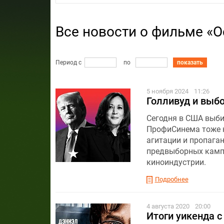
Все новости о фильме «О
Период с
по
показать
5 ноября 2024
11:26
Голливуд и выб
Сегодня в США выби
ПрофиСинема тоже н
агитации и пропаган
предвыборных кампа
киноиндустрии.
Подробнее
4 августа 2020
20:00
Итоги уикенда с