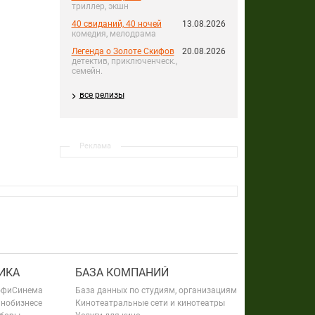
триллер, экшн
40 свиданий, 40 ночей
13.08.2026
комедия, мелодрама
Легенда о Золоте Скифов
20.08.2026
детектив, приключенческ.,
семейн.
все релизы
Реклама
ИКА
БАЗА КОМПАНИЙ
офиСинема
База данных по студиям, организациям
инобизнесе
Кинотеатральные сети и кинотеатры