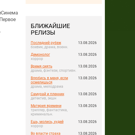
фиСинема
 Первое
БЛИЖАЙШИЕ
РЕЛИЗЫ
у
Последний рубеж
13.08.2026
боевик, драма, военн.
Демонолог
13.08.2026
хоррор
Время сиять
13.08.2026
драма, фэнтези, спортивн.
Влюбись в меня, если
13.08.2026
осмелишься
драма, мелодрама
Самурай и пленник
13.08.2026
детектив, экшн
Материя времени
13.08.2026
триллер, фантастика,
криминальн.
Ешь, молись, худей
13.08.2026
хоррор
Во власти страха
13.08.2026