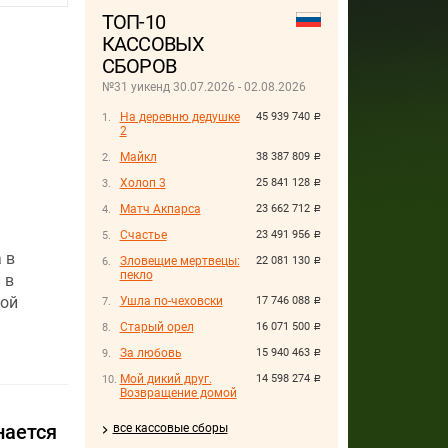
ТОП-10
КАССОВЫХ
СБОРОВ
№31 уикенд 30.07.2026 - 02.08.2026
На деревню дедушке
45 939 740
руб.
2
Майкл
38 387 809
руб.
Холоп 3
25 841 128
руб.
Матч Акпарса
23 662 712
руб.
Счастье
23 491 956
руб.
 в
Зловещие мертвецы:
22 081 130
руб.
пекло
 в
ной
Ушла по-чеховски
17 746 088
руб.
Старый орел
16 071 500
руб.
За любовь
15 940 463
руб.
Мой дикий друг.
14 598 274
руб.
Возвращение домой
нается
все кассовые сборы