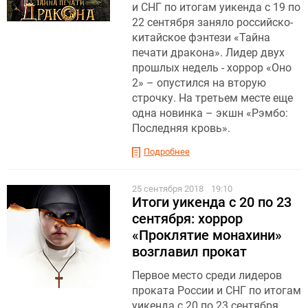
и СНГ по итогам уикенда с 19 по
22 сентября заняло российско-
китайское фэнтези «Тайна
печати дракона». Лидер двух
прошлых недель - хоррор «Оно
2» – опустился на вторую
строчку. На третьем месте еще
одна новинка – экшн «Рэмбо:
Последняя кровь».
Подробнее
25 сентября 2018
19:10
Итоги уикенда с 20 по 23
сентября: хоррор
«Проклятие монахини»
возглавил прокат
Первое место среди лидеров
проката России и СНГ по итогам
уикенда с 20 по 23 сентября