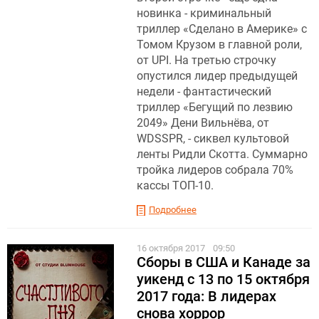
новинка - криминальный
триллер «Сделано в Америке» с
Томом Крузом в главной роли,
от UPI. На третью строчку
опустился лидер предыдущей
недели - фантастический
триллер «Бегущий по лезвию
2049» Дени Вильнёва, от
WDSSPR, - сиквел культовой
ленты Ридли Скотта. Суммарно
тройка лидеров собрала 70%
кассы ТОП-10.
Подробнее
16 октября 2017
09:50
Сборы в США и Канаде за
уикенд с 13 по 15 октября
2017 года: В лидерах
снова хоррор