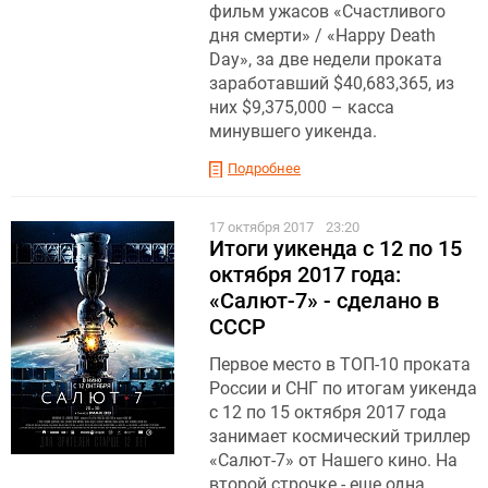
фильм ужасов «Счастливого
дня смерти» / «Happy Death
Day», за две недели проката
заработавший $40,683,365, из
них $9,375,000 – касса
минувшего уикенда.
Подробнее
17 октября 2017
23:20
Итоги уикенда с 12 по 15
октября 2017 года:
«Салют-7» - сделано в
СССР
Первое место в ТОП-10 проката
России и СНГ по итогам уикенда
с 12 по 15 октября 2017 года
занимает космический триллер
«Салют-7» от Нашего кино. На
второй строчке - еще одна