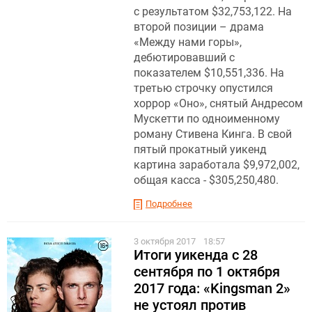
с результатом $32,753,122. На
второй позиции – драма
«Между нами горы»,
дебютировавший с
показателем $10,551,336. На
третью строчку опустился
хоррор «Оно», снятый Андресом
Мускетти по одноименному
роману Стивена Кинга. В свой
пятый прокатный уикенд
картина заработала $9,972,002,
общая касса - $305,250,480.
Подробнее
3 октября 2017
18:57
Итоги уикенда с 28
сентября по 1 октября
2017 года: «Kingsman 2»
не устоял против