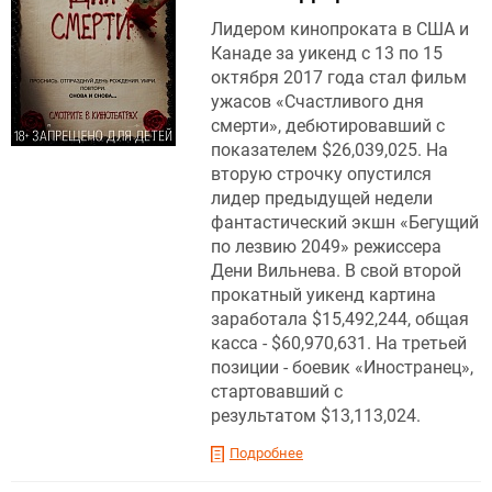
Лидером кинопроката в США и
Канаде за уикенд с 13 по 15
октября 2017 года стал фильм
ужасов «Счастливого дня
смерти», дебютировавший с
показателем $26,039,025. На
вторую строчку опустился
лидер предыдущей недели
фантастический экшн «Бегущий
по лезвию 2049» режиссера
Дени Вильнева. В свой второй
прокатный уикенд картина
заработала $15,492,244, общая
касса - $60,970,631. На третьей
позиции - боевик «Иностранец»,
стартовавший с
результатом $13,113,024.
Подробнее