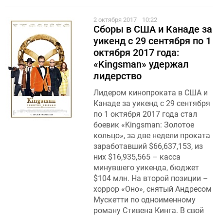
2 октября 2017
10:22
Сборы в США и Канаде за
уикенд с 29 сентября по 1
октября 2017 года:
«Kingsman» удержал
лидерство
Лидером кинопроката в США и
Канаде за уикенд с 29 сентября
по 1 октября 2017 года стал
боевик «Kingsman: Золотое
кольцо», за две недели проката
заработавший $66,637,153, из
них $16,935,565 – касса
минувшего уикенда, бюджет
$104 млн. На второй позиции –
хоррор «Оно», снятый Андресом
Мускетти по одноименному
роману Стивена Кинга. В свой