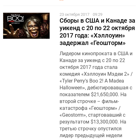
23 октября 2017
09:29
Сборы в США и Канаде за
уикенд с 20 по 22 октября
2017 года: «Хэллоуин»
задержал «Геошторм»
Лидером кинопроката в США и
Канаде за уикенд с 20 по 22
октября 2017 года стала
комедия «Хэллоуин Мэдеи 2» /
«Tyler Perry's Boo 2! A Madea
Halloween», дебютировавшая с
показателем $21,650,000. На
второй строчке – фильм-
катастрофа «Геошторм» /
«Geostorm», стартовавший с
результатом $13,300,000. На
третью строчку опустился
лидер предыдущей недели