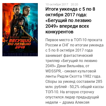
10 октября 2017
20:20
Итоги уикенда с 5 по 8
октября 2017 года:
«Бегущий по лезвию
2049» впереди всех
конкурентов
Первое место в ТОП-10 проката
России и СНГ по итогам уикенда
с 5 по 8 октября 2017 года
занимает фантастический
триллер «Бегущий по лезвию
2049» Дени Вильнёва, от
WDSSPR, - сиквел культовой
ленты Ридли Скотта 1982 года.
Сборы за уикенд составили 285
млн. рублей - 50,2% общей кассы
ТОП-10. На вторую строчку
опустился лидер предыдущей
недели – драма Алексея