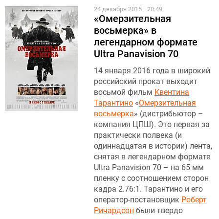
24 декабря 2015
20:49
«Омерзительная
восьмерка» в
легендарном формате
Ultra Panavision 70
14 января 2016 года в широкий
российский прокат выходит
восьмой фильм
Квентина
Тарантино
«
Омерзительная
восьмерка
» (дистрибьютор –
компания ЦПШ). Это первая за
практически полвека (и
одиннадцатая в истории) лента,
снятая в легендарном формате
Ultra Panavision 70 – на 65 мм
пленку с соотношением сторон
кадра 2.76:1. Тарантино и его
оператор-постановщик
Роберт
Ричардсон
были твердо