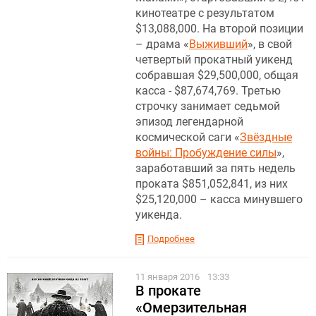
кинотеатре с результатом
$13,088,000. На второй позиции
– драма «
Выживший
», в свой
четвертый прокатный уикенд
собравшая $29,500,000, общая
касса - $87,674,769. Третью
строчку занимает седьмой
эпизод легендарной
космической саги «
Звёздные
войны: Пробуждение силы
»,
заработавший за пять недель
проката $851,052,841, из них
$25,120,000 – касса минувшего
уикенда.
Подробнее
11 января 2016
13:33
В прокате
«Омерзительная