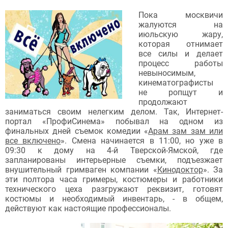
Пока москвичи
жалуются на
июльскую жару,
которая отнимает
все силы и делает
процесс работы
невыносимым,
кинематографисты
не ропщут и
продолжают
заниматься своим нелегким делом. Так, Интернет-
портал «ПрофиСинема» побывал на одном из
финальных дней съемок комедии «
Арам зам зам или
все включено
». Смена начинается в 11:00, но уже в
09:30 к дому на 4-й Тверской-Ямской, где
запланированы интерьерные съемки, подъезжает
внушительный гримваген компании «
Кинодоктор
». За
эти полтора часа гримеры, костюмеры и работники
технического цеха разгружают реквизит, готовят
костюмы и необходимый инвентарь, - в общем,
действуют как настоящие профессионалы.