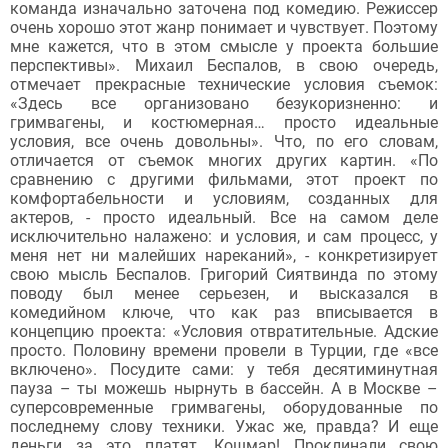
команда изначально заточена под комедию. Режиссер
очень хорошо этот жанр понимает и чувствует. Поэтому
мне кажется, что в этом смысле у проекта большие
перспективы». Михаил Беспалов, в свою очередь,
отмечает прекрасные технические условия съемок:
«Здесь все организовано безукоризненно: и
гримвагены, и костюмерная… просто идеальные
условия, все очень довольны». Что, по его словам,
отличается от съемок многих других картин. «По
сравнению с другими фильмами, этот проект по
комфортабельности и условиям, созданных для
актеров, - просто идеальный. Все на самом деле
исключительно налажено: и условия, и сам процесс, у
меня нет ни малейших нареканий», - конкретизирует
свою мысль Беспалов. Григорий Сиятвинда по этому
поводу был менее серьезен, и высказался в
комедийном ключе, что как раз вписывается в
концепцию проекта: «Условия отвратительные. Адские
просто. Половину времени провели в Турции, где «все
включено». Посудите сами: у тебя десятиминутная
пауза – ты можешь нырнуть в бассейн. А в Москве –
суперсовременные гримвагены, оборудованные по
последнему слову техники. Ужас же, правда? И еще
деньги за это платят. Кошмар! Проклинали свою