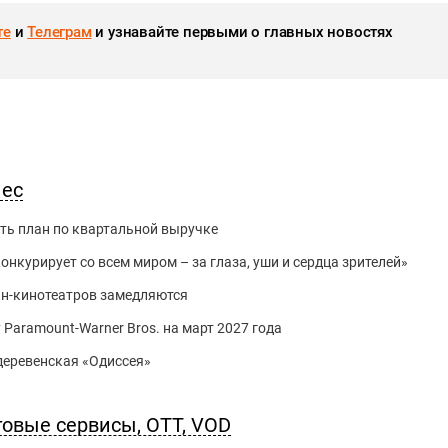
те
и
Телеграм
и узнавайте первыми о главных новостях
нес
ть план по квартальной выручке
нкурирует со всем миром – за глаза, уши и сердца зрителей»
йн-кинотеатров замедляются
 Paramount-Warner Bros. на март 2027 года
 деревенская «Одиссея»
говые сервисы, OTT, VOD