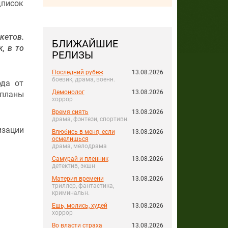
дписок
кетов.
БЛИЖАЙШИЕ
, в то
РЕЛИЗЫ
Последний рубеж
13.08.2026
боевик, драма, военн.
ода от
Демонолог
13.08.2026
 планы
хоррор
Время сиять
13.08.2026
драма, фэнтези, спортивн.
изации
Влюбись в меня, если
13.08.2026
осмелишься
драма, мелодрама
Самурай и пленник
13.08.2026
детектив, экшн
Материя времени
13.08.2026
триллер, фантастика,
криминальн.
Ешь, молись, худей
13.08.2026
хоррор
Во власти страха
13.08.2026