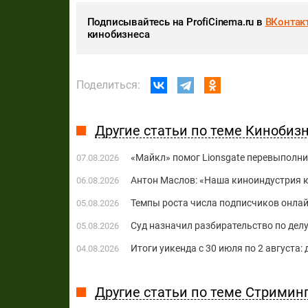
Подписывайтесь на ProfiCinema.ru в
ВКонтак
кинобизнеса
Поделиться:
Другие статьи по теме Кинобиз
«Майкл» помог Lionsgate перевыполни
07.08.2026
Антон Маслов: «Наша киноиндустрия ко
06.08.2026
Темпы роста числа подписчиков онла
05.08.2026
Суд назначил разбирательство по делу
05.08.2026
Итоги уикенда с 30 июля по 2 августа:
04.08.2026
Другие статьи по теме Стримин