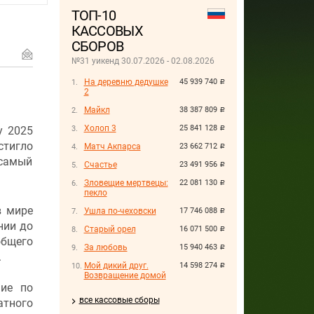
ТОП-10
КАССОВЫХ
СБОРОВ
№31 уикенд 30.07.2026 - 02.08.2026
На деревню дедушке
45 939 740
руб.
2
Майкл
38 387 809
руб.
Холоп 3
25 841 128
у 2025
руб.
стигло
Матч Акпарса
23 662 712
руб.
 самый
Счастье
23 491 956
руб.
Зловещие мертвецы:
22 081 130
руб.
пекло
в мире
Ушла по-чеховски
17 746 088
руб.
нии до
Старый орел
16 071 500
руб.
общего
За любовь
15 940 463
руб.
.
Мой дикий друг.
14 598 274
руб.
Возвращение домой
ние по
все кассовые сборы
атного