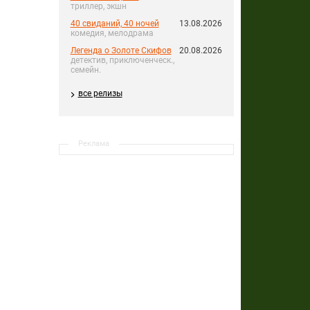
триллер, экшн
40 свиданий, 40 ночей
13.08.2026
комедия, мелодрама
Легенда о Золоте Скифов
20.08.2026
детектив, приключенческ.,
семейн.
все релизы
Реклама