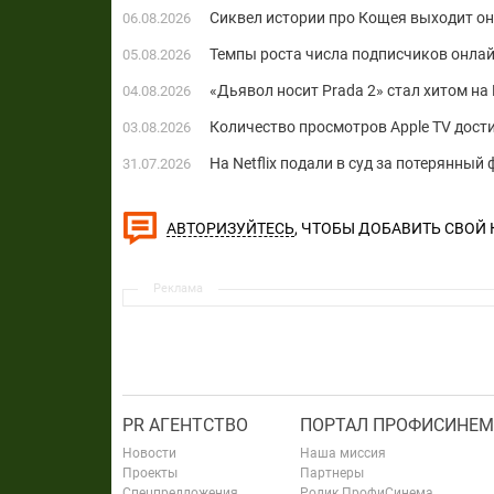
Сиквел истории про Кощея выходит о
06.08.2026
Темпы роста числа подписчиков онла
05.08.2026
«Дьявол носит Prada 2» стал хитом на 
04.08.2026
Количество просмотров Apple TV дост
03.08.2026
На Netflix подали в суд за потерянны
31.07.2026
, ЧТОБЫ ДОБАВИТЬ СВОЙ
АВТОРИЗУЙТЕСЬ
Реклама
PR АГЕНТСТВО
ПОРТАЛ ПРОФИСИНЕМ
Новости
Наша миссия
Проекты
Партнеры
Спецпредложения
Ролик ПрофиСинема