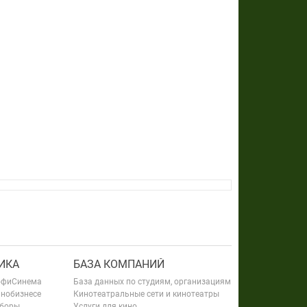
ИКА
БАЗА КОМПАНИЙ
офиСинема
База данных по студиям, организациям
инобизнесе
Кинотеатральные сети и кинотеатры
сборы
Услуги для кино