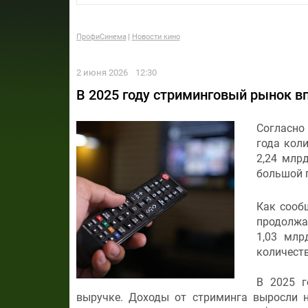
ПрофиСинема
Новости кино
2 июня 2026
12:30
В 2025 году стриминговый рынок в
Согласно
года кол
2,24 млр
большой г
Как сообщ
продолжае
1,03 млр
количеств
В 2025 г
выручке. Доходы от стриминга выросли н