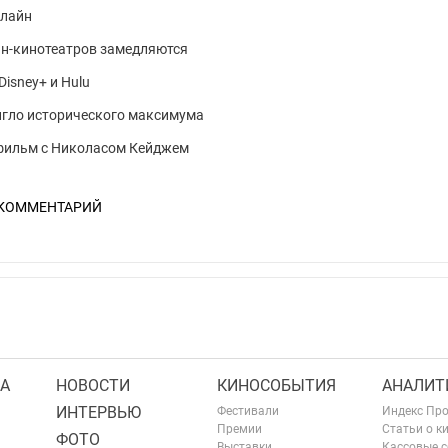
нлайн
йн-кинотеатров замедляются
Disney+ и Hulu
игло исторического максимума
й фильм с Николасом Кейджем
 КОММЕНТАРИЙ
А
НОВОСТИ
КИНОСОБЫТИЯ
АНАЛИТ
ИНТЕРВЬЮ
Фестивали
Индекс Пр
Премии
Статьи о к
ФОТО
Выставки
Кассовые 