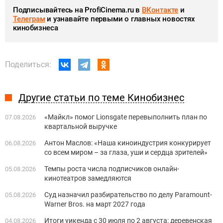
Подписывайтесь на ProfiCinema.ru в
ВКонтакте
и
Телеграм
и узнавайте первыми о главных новостях
кинобизнеса
Поделиться:
Другие статьи по теме Кинобизнес
«Майкл» помог Lionsgate перевыполнить план по
07.08.2026
квартальной выручке
Антон Маслов: «Наша киноиндустрия конкурирует
06.08.2026
со всем миром – за глаза, уши и сердца зрителей»
Темпы роста числа подписчиков онлайн-
05.08.2026
кинотеатров замедляются
Суд назначил разбирательство по делу Paramount-
05.08.2026
Warner Bros. на март 2027 года
Итоги уикенда с 30 июля по 2 августа: деревенская
04.08.2026