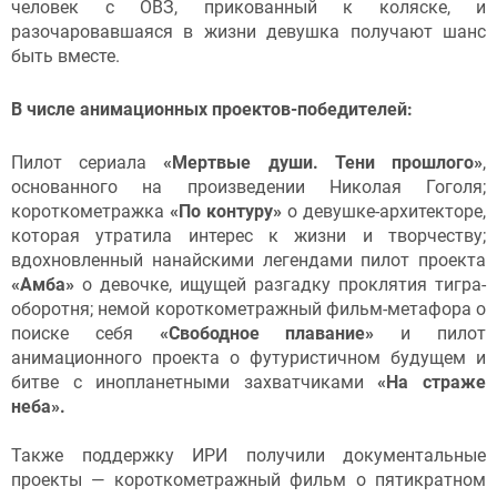
человек с ОВЗ, прикованный к коляске, и
разочаровавшаяся в жизни девушка получают шанс
быть вместе.
В числе анимационных проектов-победителей:
Пилот сериала
«Мертвые души. Тени прошлого»
,
основанного на произведении Николая Гоголя;
короткометражка
«По контуру»
о девушке-архитекторе,
которая утратила интерес к жизни и творчеству;
вдохновленный нанайскими легендами пилот проекта
«Амба»
о девочке, ищущей разгадку проклятия тигра-
оборотня; немой короткометражный фильм-метафора о
поиске себя
«Свободное плавание»
и пилот
анимационного проекта о футуристичном будущем и
битве с инопланетными захватчиками
«На страже
неба».
Также поддержку ИРИ получили документальные
проекты — короткометражный фильм о пятикратном