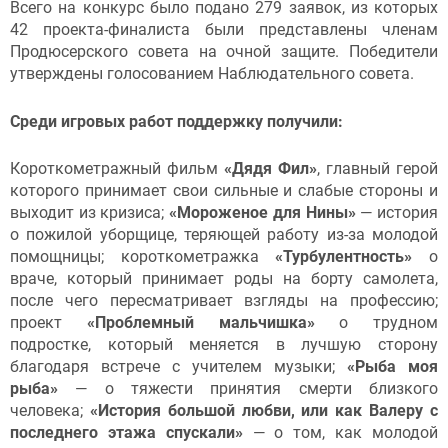
Всего на конкурс было подано 279 заявок, из которых
42 проекта-финалиста были представлены членам
Продюсерского совета на очной защите. Победители
утверждены голосованием Наблюдательного совета.
Среди игровых работ поддержку получили:
Короткометражный фильм
«Дядя Фил»
, главный герой
которого принимает свои сильные и слабые стороны и
выходит из кризиса;
«Мороженое для Нины»
— история
о пожилой уборщице, теряющей работу из-за молодой
помощницы; короткометражка
«Турбулентность»
о
враче, который принимает роды на борту самолета,
после чего пересматривает взгляды на профессию;
проект
«Проблемный мальчишка»
о трудном
подростке, который меняется в лучшую сторону
благодаря встрече с учителем музыки;
«Рыба моя
рыба»
—
о тяжести принятия смерти близкого
человека;
«История большой любви, или как Валеру с
последнего этажа спускали»
— о том, как молодой