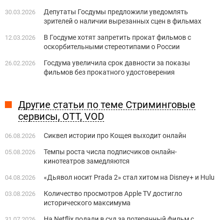
Депутаты Госдумы предложили уведомлять
30.03.2026
зрителей о наличии вырезанных сцен в фильмах
В Госдуме хотят запретить прокат фильмов с
12.03.2026
оскорбительными стереотипами о России
Госдума увеличила срок давности за показы
26.02.2026
фильмов без прокатного удостоверения
Другие статьи по теме Стриминговые
сервисы, OTT, VOD
Сиквел истории про Кощея выходит онлайн
06.08.2026
Темпы роста числа подписчиков онлайн-
05.08.2026
кинотеатров замедляются
«Дьявол носит Prada 2» стал хитом на Disney+ и Hulu
04.08.2026
Количество просмотров Apple TV достигло
03.08.2026
исторического максимума
На Netflix подали в суд за потерянный фильм с
31.07.2026