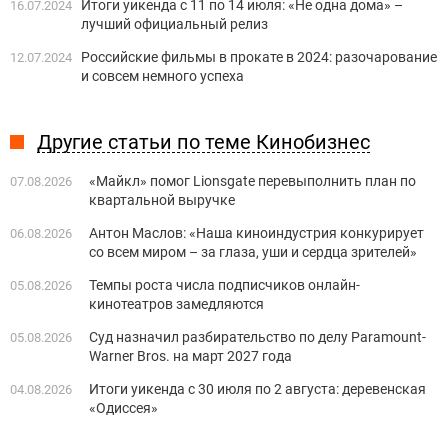
Итоги уикенда с 11 по 14 июля: «Не одна дома» –
16.07.2024
лучший официальный релиз
Российские фильмы в прокате в 2024: разочарование
12.07.2024
и совсем немного успеха
Другие статьи по теме Кинобизнес
«Майкл» помог Lionsgate перевыполнить план по
07.08.2026
квартальной выручке
Антон Маслов: «Наша киноиндустрия конкурирует
06.08.2026
со всем миром – за глаза, уши и сердца зрителей»
Темпы роста числа подписчиков онлайн-
05.08.2026
кинотеатров замедляются
Суд назначил разбирательство по делу Paramount-
05.08.2026
Warner Bros. на март 2027 года
Итоги уикенда с 30 июля по 2 августа: деревенская
04.08.2026
«Одиссея»