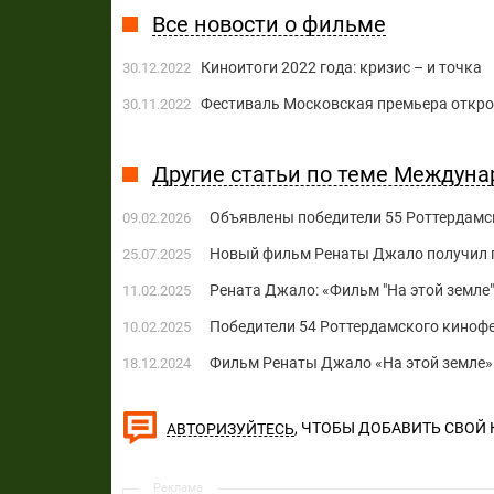
Все новости о фильме
Киноитоги 2022 года: кризис – и точка
30.12.2022
Фестиваль Московская премьера откро
30.11.2022
Другие статьи по теме Междун
Объявлены победители 55 Роттердамс
09.02.2026
Новый фильм Ренаты Джало получил г
25.07.2025
Рената Джало: «Фильм "На этой земле" 
11.02.2025
Победители 54 Роттердамского киноф
10.02.2025
Фильм Ренаты Джало «На этой земле»
18.12.2024
, ЧТОБЫ ДОБАВИТЬ СВОЙ
АВТОРИЗУЙТЕСЬ
Реклама