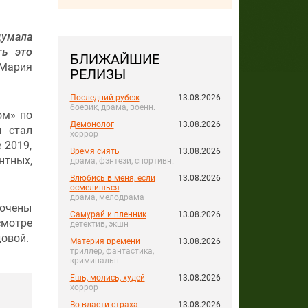
думала
ть это
БЛИЖАЙШИЕ
 Мария
РЕЛИЗЫ
Последний рубеж
13.08.2026
боевик, драма, военн.
ом» по
Демонолог
13.08.2026
и стал
хоррор
 2019,
Время сиять
13.08.2026
нтных,
драма, фэнтези, спортивн.
Влюбись в меня, если
13.08.2026
осмелишься
драма, мелодрама
лючены
Самурай и пленник
13.08.2026
смотре
детектив, экшн
довой.
Материя времени
13.08.2026
триллер, фантастика,
криминальн.
Ешь, молись, худей
13.08.2026
хоррор
Во власти страха
13.08.2026