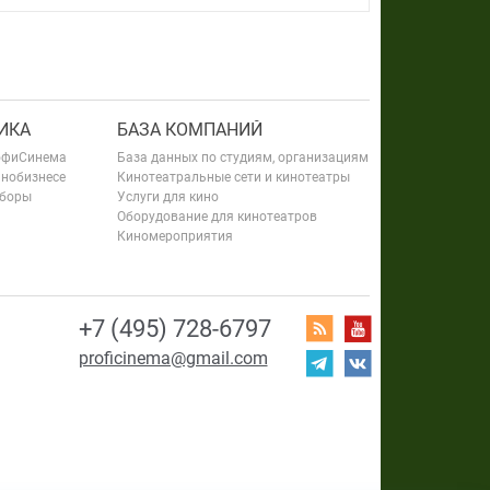
ИКА
БАЗА КОМПАНИЙ
офиСинема
База данных по студиям, организациям
инобизнесе
Кинотеатральные сети и кинотеатры
сборы
Услуги для кино
Оборудование для кинотеатров
Киномероприятия
+7 (495) 728-6797
proficinema@gmail.com