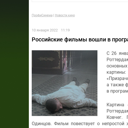
ПрофиСинема
Новости кино
10 января 2022
11:19
Российские фильмы вошли в прогр
С 26 янв
Роттерд
основных
картины:
«Призрачн
а также 
в програм
Картина 
Роттерда
Ковчег.
Одинцов. Фильм повествует о непростой 