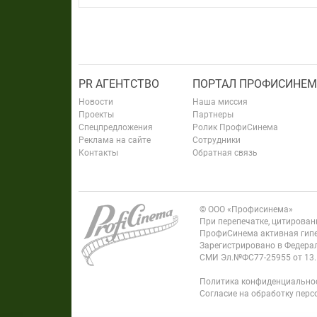
PR АГЕНТСТВО
ПОРТАЛ ПРОФИСИНЕМ
Новости
Наша миссия
Проекты
Партнеры
Спецпредложения
Ролик ПрофиСинема
Реклама на сайте
Сотрудники
Контакты
Обратная связь
© ООО «Профисинема»
При перепечатке, цитирова
ПрофиСинема активная гипе
Зарегистрировано в Федерал
СМИ Эл.№ФС77-25955 от 13.
Политика конфиденциально
Согласие на обработку пер