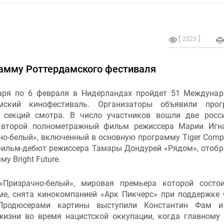
2523
амму Роттердамского фестиваля
аря по 6 февраля в Нидерландах пройдет 51 Междуна
амский кинофестиваль. Организаторы объявили прог
 секций смотра. В число участников вошли две росс
 второй полнометражный фильм режиссера Марии Игн
о-белый», включенный в основную программу Tiger Compet
фильм-дебют режиссера Тамары Дондурей «Рядом», отоб
му Bright Future.
«Призрачно-белый», мировая премьера которой состо
ме, снята кинокомпанией «Арк Пикчерс» при поддержке
 Продюсерами картины выступили Константин Фам и
жизни во время нацистской оккупации, когда главному