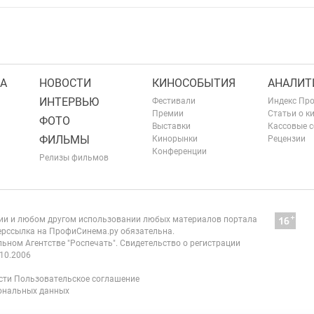
А
НОВОСТИ
КИНОСОБЫТИЯ
АНАЛИТ
ИНТЕРВЬЮ
Фестивали
Индекс Пр
Премии
Статьи о к
ФОТО
Выставки
Кассовые 
ФИЛЬМЫ
Кинорынки
Рецензии
Конференции
Релизы фильмов
нии и любом другом использовании любых материалов портала
рссылка на ПрофиСинема.ру обязательна.
ьном Агентстве "Роспечать". Свидетельство о регистрации
10.2006
сти
Пользовательское соглашение
сональных данных