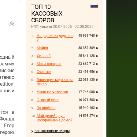
ТОП-10
КАССОВЫХ
СБОРОВ
№31 уикенд 30.07.2026 - 02.08.2026
На деревню дедушке
45 939 740
руб.
2
Майкл
38 387 809
руб.
Холоп 3
25 841 128
родный
руб.
рамму
Матч Акпарса
23 662 712
руб.
ийские
Счастье
23 491 956
руб.
атенко
Зловещие мертвецы:
22 081 130
руб.
ition,
пекло
ранный
Ушла по-чеховски
17 746 088
руб.
Старый орел
16 071 500
руб.
За любовь
15 940 463
руб.
ится в
Мой дикий друг.
14 598 274
руб.
 Фонда
Возвращение домой
 Егор
все кассовые сборы
 герою