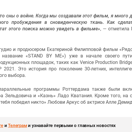
то сны о войне. Когда мы создавали этот фильм, я много 
ого пробуждения в сновиденческую ткань. Как сдела
тат этого поиска можно увидеть в фильме»
, — отметила
тудио и продюсером Екатериной Филипповой фильм «Ряд
 название «STAND BY ME») уже в начале своего пут
укционных площадок, таких как Venice Production Bridge
IP 2021. Это история про поколение 30-летних, интеллиге
ого выбора.
в параллельные программы Роттердама также были вк
а Зельдовича и «Казнь» Ладо Кватания. Кроме того, на 
 тебя победил никто» Любови Аркус об актрисе Алле Деми
те
и
Телеграм
и узнавайте первыми о главных новостях