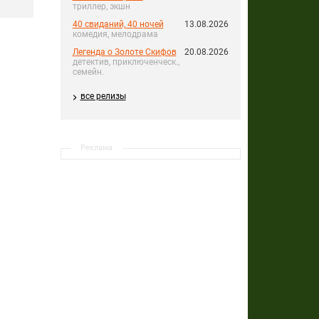
триллер, экшн
40 свиданий, 40 ночей
13.08.2026
комедия, мелодрама
Легенда о Золоте Скифов
20.08.2026
детектив, приключенческ.,
семейн.
все релизы
Реклама