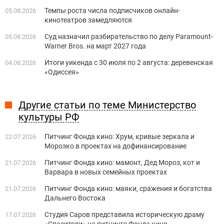
Темпы роста числа подписчиков онлайн-
05.08.2026
кинотеатров замедляются
Суд назначил разбирательство по делу Paramount-
05.08.2026
Warner Bros. на март 2027 года
Итоги уикенда с 30 июля по 2 августа: деревенская
04.08.2026
«Одиссея»
Другие статьи по теме Министерство
культуры РФ
Питчинг Фонда кино: Хрум, кривые зеркала и
22.07.2026
Морозко в проектах на дофинансирование
Питчинг Фонда кино: мамонт, Дед Мороз, кот и
21.07.2026
Варвара в новых семейных проектах
Питчинг Фонда кино: маяки, сражения и богатства
21.07.2026
Дальнего Востока
Студия Саров представила историческую драму
17.07.2026
«Спасители» на питчинге Фонда кино