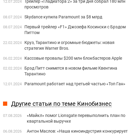
Трейлер «Гладиатора 2» за три дня собрал 180 млн
12.07.2024
просмотров
Skydance купила Paramount за $8 млрд
08.07.2024
Первый трейлер «F1» Джозефа Косински с Брэдом
08.07.2024
Питтом
Круз, Тарантино и огромные бюджеты: новая
22.02.2024
стратегия Warner Bros.
Кассовые провалы $200 млн блокбастеров Apple
06.02.2024
Брэд Питт снимется в новом фильме Квентина
02.02.2024
Тарантино
Paramount работает над третьей частью «Топ Ган»
12.01.2024
Другие статьи по теме Кинобизнес
«Майкл» помог Lionsgate перевыполнить план по
07.08.2026
квартальной выручке
Антон Маслов: «Наша киноиндустрия конкурирует
06.08.2026