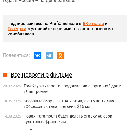
года, в России – на день раньше.
Подписывайтесь на ProfiCinema.ru в
ВКонтакте
и
Телеграм
и узнавайте первыми о главных новостях
кинобизнеса
Поделиться:
Все новости о фильме
Том Круз сыграет в продолжении спортивной драмы
23.07.2026
«Дни грома»
Кассовые сборы в США и Канаде с 15 по 17 мая:
18.05.2026
«Обсессия» стала третьей с $16 млн
Новая Paramount будет делать ставку на свои
14.08.2025
культовые франшизы