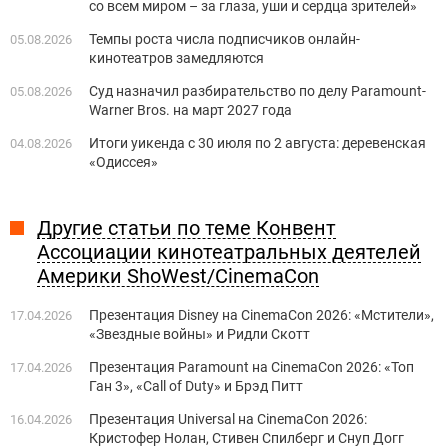
со всем миром – за глаза, уши и сердца зрителей»
Темпы роста числа подписчиков онлайн-
05.08.2026
кинотеатров замедляются
Суд назначил разбирательство по делу Paramount-
05.08.2026
Warner Bros. на март 2027 года
Итоги уикенда с 30 июля по 2 августа: деревенская
04.08.2026
«Одиссея»
Другие статьи по теме Конвент
Ассоциации кинотеатральных деятелей
Америки ShoWest/CinemaCon
Презентация Disney на CinemaCon 2026: «Мстители»,
17.04.2026
«Звездные войны» и Ридли Скотт
Презентация Paramount на CinemaCon 2026: «Топ
17.04.2026
Ган 3», «Call of Duty» и Брэд Питт
Презентация Universal на CinemaCon 2026:
16.04.2026
Кристофер Нолан, Стивен Спилберг и Снуп Догг