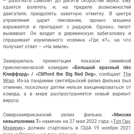
– разогнать самолет до десяти скоростей звука. Ему
удается взлететь и, на пределе возможностей
двигателя, преодолеть заветную отметку. В центре
управления царит ликование, однако машина
взрывается и пропадает с радаров. Однако, пилот
выживает. Он входит в деревенскую забегаловку и
спрашивает изумленного хозяина «Где я?», на что
получает ответ – «На земле».
Завершилась презентация показом семейной
приключенческой комедии
«Большой красный пёс
Клиффорд» / «Clifford the Big Red Dog»
, сообщает
The
Wrap
. Из-за пандемии сентябрьский релиз фильма был
отменен, поскольку детям нельзя вакцинироваться от
ковида, а в мире распространяется новый вариант
вируса.
Североамериканский релиз фильма
«Миссия
невыполнима 7»
намечен на 27 мая 2022 года; «
Топ Ган:
Мэверик
» должен стартовать в США 19 ноября 2021