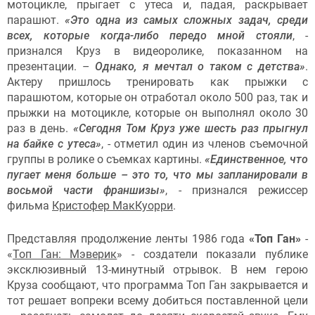
мотоцикле, прыгает с утеса и, падая, раскрывает
парашют.
«Это одна из самых сложных задач, среди
всех, которые когда-либо передо мной стояли
, -
признался Круз в видеоролике, показанном на
презентации. –
Однако, я мечтал о таком с детства»
.
Актеру пришлось тренировать как прыжки с
парашютом, которые он отработал около 500 раз, так и
прыжки на мотоцикле, которые он выполнял около 30
раз в день.
«Сегодня Том Круз уже шесть раз прыгнул
на байке с утеса»
, - отметил один из членов съемочной
группы в ролике о съемках картины.
«Единственное, что
пугает меня больше – это то, что мы запланировали в
восьмой части франшизы»
, - признался режиссер
фильма
Кристофер МакКуорри
.
Представляя продолжение ленты 1986 года
«Топ Ган»
-
«
Топ Ган: Мэверик
» - создатели показали публике
эксклюзивный 13-минутный отрывок. В нем герою
Круза сообщают, что программа Топ Ган закрывается и
тот решает вопреки всему добиться поставленной цели