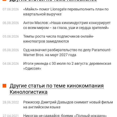
«Майкл» помог Lionsgate перевыполнить план по
07.08.2026
квартальной выручке
Антон Маслов: «Наша киноиндустрия конкурирует
06.08.2026
со всем миром – за глаза, уши и сердца зрителей»
Темпы роста числа подписчиков онлайн-
05.08.2026
кинотеатров замедляются
Суд назначил разбирательство по делу Paramount-
05.08.2026
Warner Bros. на март 2027 года
Итоги уикенда с 30 июля по 2 августа: деревенская
04.08.2026
«Одиссея»
Другие статьи по теме кинокомпания
Кинологистика
Режиссер Дмитрий Давыдов снимает новый фильм
28.06.2022
на английском языке
Никогда не сдавайся: боевик «Полный нокдаун»
27.04.2021