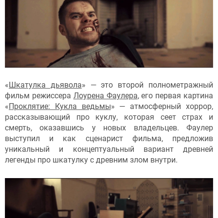
«
Шкатулка дьявола
» — это второй полнометражный
фильм режиссера
Лоурена Фаулера
, его первая картина
«
Проклятие: Кукла ведьмы
» — атмосферный хоррор,
рассказывающий про куклу, которая сеет страх и
смерть, оказавшись у новых владельцев. Фаулер
выступил и как сценарист фильма, предложив
уникальный и концептуальный вариант древней
легенды про шкатулку с древним злом внутри.