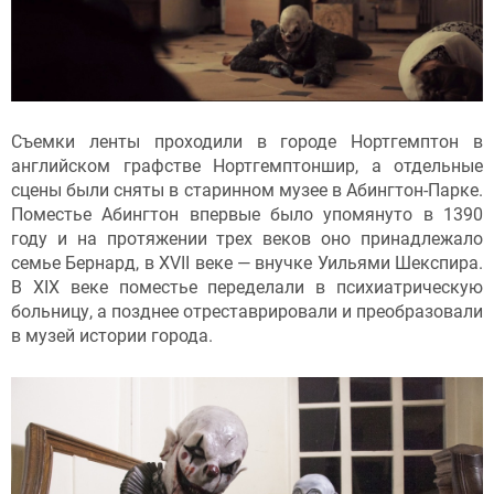
Съемки ленты проходили в городе Нортгемптон в
английском графстве Нортгемптоншир, а отдельные
сцены были сняты в старинном музее в Абингтон-Парке.
Поместье Абингтон впервые было упомянуто в 1390
году и на протяжении трех веков оно принадлежало
семье Бернард, в XVII веке — внучке Уильями Шекспира.
В XIX веке поместье переделали в психиатрическую
больницу, а позднее отреставрировали и преобразовали
в музей истории города.