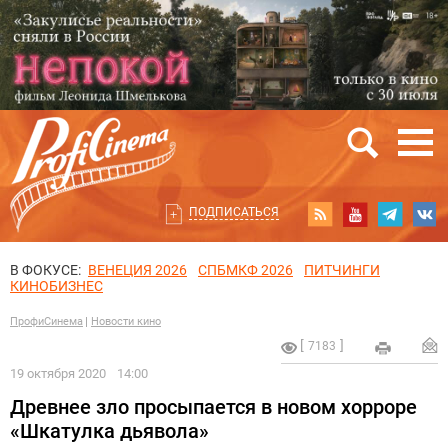
ПОДПИСАТЬСЯ
В ФОКУСЕ:
ВЕНЕЦИЯ 2026
СПБМКФ 2026
ПИТЧИНГИ
КИНОБИЗНЕС
ПрофиСинема
Новости кино
7183
19 октября 2020
14:00
Древнее зло просыпается в новом хорроре
«Шкатулка дьявола»