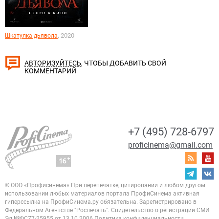
, 2020
Шкатулка дьявола
, ЧТОБЫ ДОБАВИТЬ СВОЙ
АВТОРИЗУЙТЕСЬ
КОММЕНТАРИЙ
+7 (495) 728-6797
proficinema@gmail.com
© ООО «Профисинема»
При перепечатке, цитировании и любом другом
использовании любых материалов портала
ПрофиСинема активная
гиперссылка на ПрофиСинема.ру обязательна.
Зарегистрировано в
Федеральном Агентстве "Роспечать". Свидетельство о регистрации
СМИ
Эл.№ФС77-25955 от 13.10.2006
Политика конфиденциальности