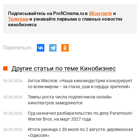
Подписывайтесь на ProfiCinema.ru в
ВКонтакте
и
Телеграм
и узнавайте первыми о главных новостях
кинобизнеса
Поделиться:
Другие статьи по теме Кинобизнес
Антон Маслов: «Наша киноиндустрия конкурирует
06.08.2026
со всем миром – за глаза, уши и сердца зрителей»
Темпы роста числа подписчиков онлайн-
05.08.2026
кинотеатров замедляются
Суд назначил разбирательство по делу Paramount-
05.08.2026
Warner Bros. на март 2027 года
Итоги уикенда с 30 июля по 2 августа: деревенская
04.08.2026
«Одиссея»