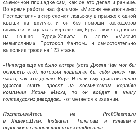
съемочной площадке сам, как он это делал и раньше.
Во время работы над фильмом «Миссия невыполнима:
Последствия» актер сломал лодыжку в прыжке с одной
крыши на другую, и он без помощи каскадеров
снимался в сценах с вертолетом; Круз также поднялся
на башню Бурдж-Халифа в ленте «Миссия
невыполнима: Протокол Фантом» и самостоятельно
выполнил трюки на 123 этаже.
«Никогда еще не было актера (хотя Джеки Чан мог бы
оспорить это), который подвергал бы себя риску так
часто, как это делает Круз. И если ему действительно
удастся снять проект на космическом корабле
компании Илона Маска, то он войдет в книгу
голливудских рекордов»
, - отмечается в издании.
Подписывайтесь на ProfiCinema.ru
в
Яндекс.Дзен
,
Instagram
,
Телеграм
и узнавайте
первыми о главных новостях кинобизнеса