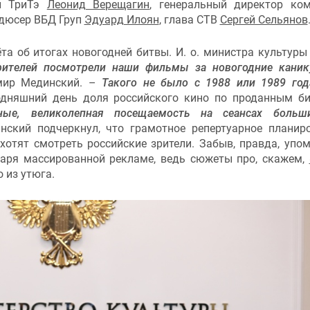
ии ТриТэ
Леонид Верещагин
, генеральный директор ко
одюсер ВБД Груп
Эдуард Илоян
, глава СТВ
Сергей Сельянов
ёта об итогах новогодней битвы. И. о. министра культуры
рителей посмотрели наши фильмы за новогодние кани
имир Мединский. –
Такого не было с 1988 или 1989 год
годняшний день доля российского кино по проданным б
ные, великолепная посещаемость на сеансах больши
нский подчеркнул, что грамотное репертуарное планир
 хотят смотреть российские зрители. Забыв, правда, упом
даря массированной рекламе, ведь сюжеты про, скажем,
о из утюга.