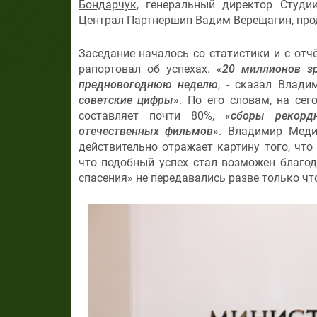
Бондарчук
, генеральный директор Студ
Централ Партнершип
Вадим Верещагин
, пр
Заседание началось со статистики и с отч
рапортовал об успехах.
«20 миллионов з
предновогоднюю неделю
, - сказал Влад
советские цифры»
. По его словам, на се
составляет почти 80%,
«сборы рекорд
отечественных фильмов»
. Владимир Меди
действительно отражает картину того, что
что подобный успех стал возможен благо
спасения»
не передавались разве только чт