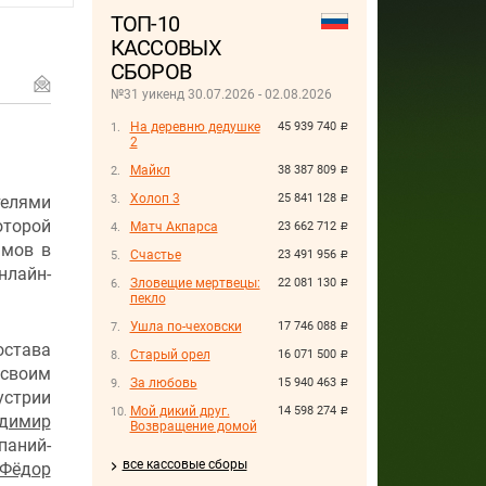
ТОП-10
КАССОВЫХ
СБОРОВ
№31 уикенд 30.07.2026 - 02.08.2026
На деревню дедушке
45 939 740
руб.
2
Майкл
38 387 809
руб.
Холоп 3
25 841 128
телями
руб.
торой
Матч Акпарса
23 662 712
руб.
ьмов в
Счастье
23 491 956
руб.
нлайн-
Зловещие мертвецы:
22 081 130
руб.
пекло
Ушла по-чеховски
17 746 088
руб.
става
Старый орел
16 071 500
руб.
 своим
За любовь
15 940 463
руб.
устрии
Мой дикий друг.
14 598 274
руб.
димир
Возвращение домой
паний-
все кассовые сборы
Фёдор