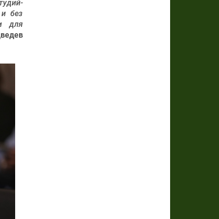
тудий-
 и без
и для
ведев