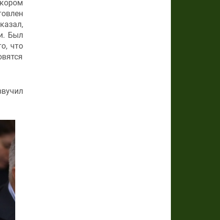
скором
товлен
казал,
и. Был
о, что
овятся
звучил