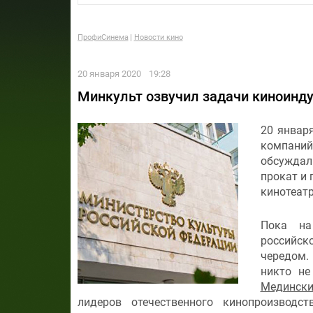
ПрофиСинема
Новости кино
20 января 2020
19:28
Минкульт озвучил задачи киноинду
20 январ
компани
обсуждал
прокат и 
кинотеатр
Пока на
российск
чередом. 
никто не
Мединск
лидеров отечественного кинопроизводс