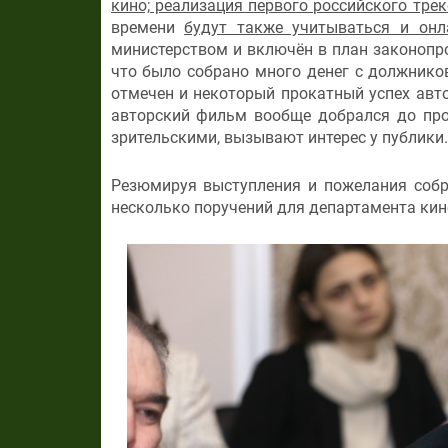
кино; реализация первого российского тре
времени
будут также учитываться и онл
министерством и включён в план законопро
что было собрано много денег с должников
отмечен и некоторый прокатный успех авто
авторский фильм вообще добрался до прок
зрительскими, вызывают интерес у публики.
Резюмируя выступления и пожелания собр
несколько поручений для департамента ки