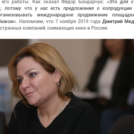
к его работы. Как сказал Фёдор Бондарчук:
«Это для с
, потому что у нас есть предложения о копродукции
рганизовывать международное продвижение площадк
убежом»
. Напомним, что 7 ноября 2019 года
Дмитрий Мед
странных компаний, снимающих кино в России.