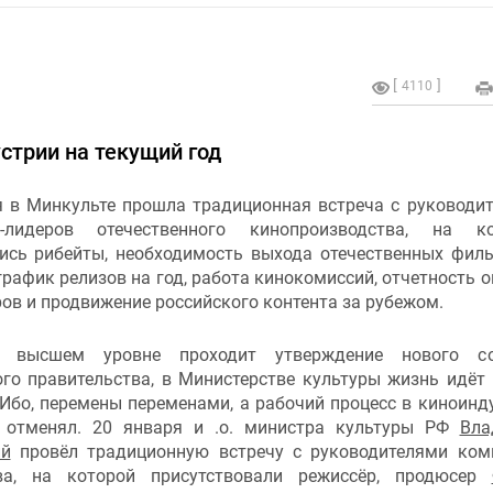
4110
стрии на текущий год
я в Минкульте прошла традиционная встреча с руководи
й-лидеров отечественного кинопроизводства, на ко
ись рибейты, необходимость выхода отечественных фил
график релизов на год, работа кинокомиссий, отчетность о
ов и продвижение российского контента за рубежом.
 высшем уровне проходит утверждение нового со
ого правительства, в Министерстве культуры жизнь идёт
Ибо, перемены переменами, а рабочий процесс в киноинд
 отменял. 20 января и .о. министра культуры РФ
Вла
ий
провёл традиционную встречу с руководителями ком
тва, на которой присутствовали режиссёр, продюсер