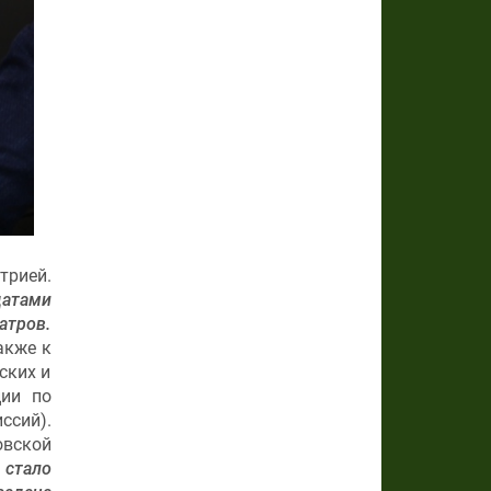
трией.
датами
атров.
Также к
ских и
ции по
ссий).
вской
 стало