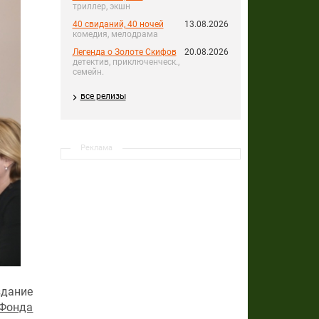
триллер, экшн
40 свиданий, 40 ночей
13.08.2026
комедия, мелодрама
Легенда о Золоте Скифов
20.08.2026
детектив, приключенческ.,
семейн.
все релизы
Реклама
здание
 Фонда