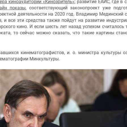
кера киноаудитории «Кинозритель»
; развитие ЕАИС, где в 
айн показы
, соответствующий законопроект уже подго
ектной деятельности на 2020 год. Владимир Мединский с
, и все эти средства также пойдут на развитие индустри
рского кино. И если шесть лет назад успехом считалось т
ата, то сейчас можно сказать, что такие картины стан
авшихся кинематографистов, и. о. министра культуры о
нематографии Минкультуры.