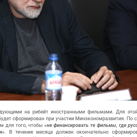
ендующими на рибейт иностранными фильмами. Для это
 будет сформирован при участии Минэкономразвития. По 
м для того, чтобы
«не финансировать те фильмы, где рус
и»
. В течение месяца должен окончательно сформиро