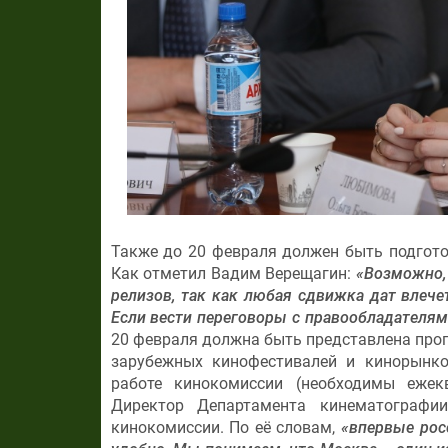
Также до 20 февраля должен быть подготов
Как отметил Вадим Верещагин:
«Возможно,
релизов, так как любая сдвижка дат влече
Если вести переговоры с правообладателям
20 февраля должна быть представлена про
зарубежных кинофестивалей и кинорынко
работе кинокомиссии (необходимы ежек
Директор Департамента кинематограф
кинокомиссии. По её словам,
«впервые рос