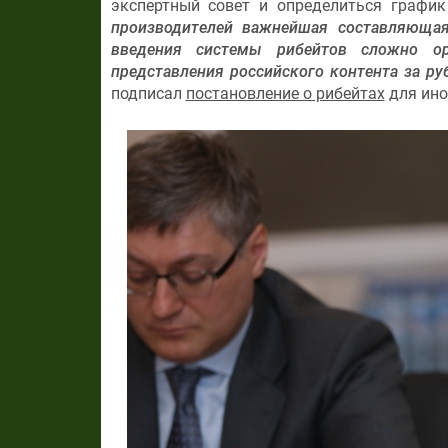
экспертный совет и определиться графи
производителей важнейшая составляющая
введения системы рибейтов сложно о
представления российского контента за р
подписал
постановление о рибейтах
для ино