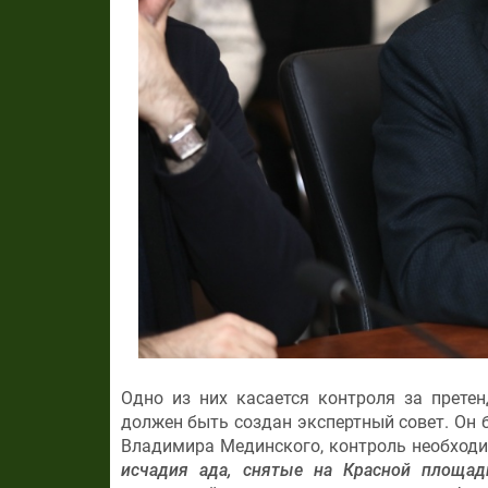
Одно из них касается контроля за прет
должен быть создан экспертный совет. Он
Владимира Мединского, контроль необходи
исчадия ада, снятые на Красной площад