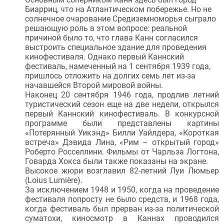
Биарриц, что на Атлантическом побережье. Но не
солнечное очарование Средиземноморья сыграло
решающую роль в этом вопросе: реальной
причиной было то, что глава Канн согласился
выстроить специальное здание для проведения
кинофестиваля. Однако первый Каннский
фестиваль, намеченный на 1 сентября 1939 года,
пришлось отложить на долгих семь лет из-за
начавшейся Второй мировой войны.
Наконец 20 сентября 1946 года, продлив летний
туристический сезон еще на две недели, открылся
первый Каннский кинофестиваль. В конкурсной
программе были представлены картины
«Потерянный Уикэнд» Билли Уайлдера, «Короткая
встреча» Дэвида Лина, «Рим – открытый город»
Роберто Росселлини. Фильмы от Чарльза Логтона,
Говарда Хокса были также показаны на экране.
Высокое жюри возглавил 82-летний Луи Люмьер
(Loius Lumière).
За исключением 1948 и 1950, когда на проведение
фестиваля попросту не было средств, и 1968 года,
когда фестиваль был прерван из-за политической
суматохи, киносмотр в Каннах проводился