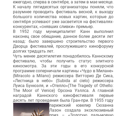
ежегодно, сперва в сентябре, а затем в мае месяце.
К началу пятидесятых организаторы поняли, что
разумнее проводить фестиваль весной, к выходу
большого количества новых картин, которые до
сентября успевают уже засветится на фестивалях-
конкурентах, «снявших сливки» премьер.
В 1952 году муниципалитет Канн выполнил
наконец свое обещание, данное более десяти лет
назад: было завершено строительство первого
Дворца фестивалей, прослужившего кинофоруму
долгих тридцать лет.
Чуть менее десятилетия понадобилось Каннскому
фестивалю, чтобы получить статус элитного
киносмотра. За эти годы в его конкурсной
программе соперничали картины «Чудо в Милане»
(Miracolo a Milano) режиссера Витторио Де Сика,
«Лестница в небо» (Subida al cielo) режиссера
Луиса Бунюэля, и «Отелло»(The Tragedy of Othello:
The Moor of Venice) Орсона Уэллса. А главной
наградой Каннского кинофестиваля первые
десять лет проведения была Гран-при.
В 1955 году
парижский ювелир Сюзанна
Лазон создала эксклюзивный
приз – «Золотую пальмовую