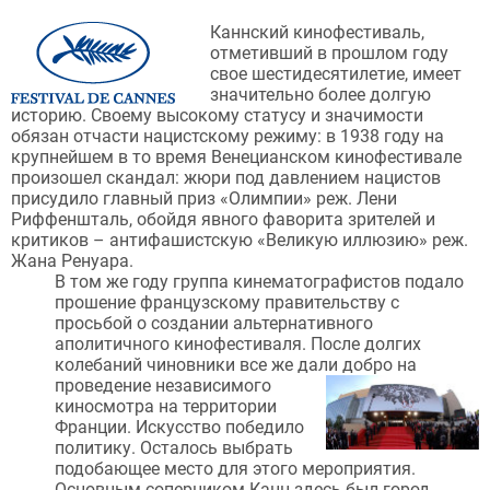
Каннский кинофестиваль,
отметивший в прошлом году
свое шестидесятилетие, имеет
значительно более долгую
историю. Своему высокому статусу и значимости
обязан отчасти нацистскому режиму: в 1938 году на
крупнейшем в то время Венецианском кинофестивале
произошел скандал: жюри под давлением нацистов
присудило главный приз «Олимпии» реж. Лени
Риффеншталь, обойдя явного фаворита зрителей и
критиков – антифашистскую «Великую иллюзию» реж.
Жана Ренуара.
В том же году группа кинематографистов подало
прошение французскому правительству с
просьбой о создании альтернативного
аполитичного кинофестиваля. После долгих
колебаний чиновники все же дали добро на
проведение
независимого
киносмотра на территории
Франции. Искусство победило
политику. Осталось выбрать
подобающее место для этого мероприятия.
Основным соперником Канн здесь был город