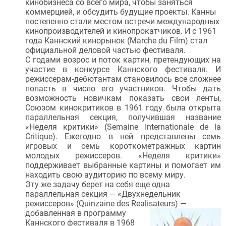
кинобизнеса со всего мира, чтобы заняться
коммерцией, и обсудить будущие проекты. Канны
постепенно стали местом встречи международных
кинопроизводителей и кинопрокатчиков. И с 1961
года Каннский кинорынок (Marche du Film) стал
официальной деловой частью фестиваля.
С годами возрос и поток картин, претендующих на
участие в конкурсе Каннского фестиваля. И
режиссерам-дебютантам становилось все сложнее
попасть в число его участников. Чтобы дать
возможность новичкам показать свои ленты,
Союзом кинокритиков в 1961 году была открыта
параллельная секция, получившая название
«Неделя критики» (Semaine Internationale de la
Critique). Ежегодно в ней представлены семь
игровых и семь короткометражных картин
молодых режиссеров. «Неделя критики»
поддерживает выбранные картины и помогает им
находить свою аудиторию по всему миру.
Эту же задачу берет на себя еще одна
параллельная секция — «Двухнедельник
режиссеров» (Quinzaine des Realisateurs) —
добавленная в программу
Каннского фестиваля в 1968