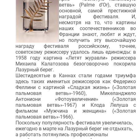
ветвь» (Palme d’Or), ставшую
основной, самой престижной
наградой фестиваля. И,
несмотря на то, что картины
наших соотечественников во
Франции знают, любят и ждут,
но получить эту высочайшую
награду фестиваля российскому, точнее,
советскому режиссеру удалось лишь единожды: в
1958 году картина «Летят журавли» режиссера
Михаила Калатозова безоговорочно покорила
Лазурный берег.
Шестидесятые в Каннах стали годами триумфа
здесь таких именитых режиссеров как Федерико
Феллини c картиной «Сладкая жизнь» («Золотая
пальмовая ветвь»-1960), Микеланджело
Антониони «Фотоувеличение» («Золотая
пальмовая ветвь»-1967) и Клода Лелуша с
фильмом «Мужчина и женщина» («Золотая
пальмовая ветвь»-1966).
Поскольку популярность фестиваля увеличилась,
ежегодно в марте на Лазурный берег не отдыхать,
а работать потянулись профессионалы