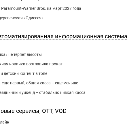
 Paramount-Warner Bros. на март 2027 года
 деревенская «Одиссея»
 автоматизированная информационная система
шка» не теряет высоты
ежная новинка возглавила прокат
ий детский контент в топе
 – еще первый, общая касса – еще меньше
праздничный уикенд – стабильно низкая касса
говые сервисы, OTT, VOD
нлайн