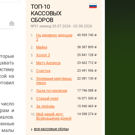
ТОП-10
КАССОВЫХ
СБОРОВ
№31 уикенд 30.07.2026 - 02.08.2026
На деревню дедушке
45 939 740
руб.
2
Майкл
38 387 809
руб.
Холоп 3
25 841 128
торые
руб.
давать
Матч Акпарса
23 662 712
руб.
истему
Счастье
23 491 956
руб.
кой на
Зловещие мертвецы:
22 081 130
руб.
отовил
пекло
Ушла по-чеховски
17 746 088
руб.
Старый орел
16 071 500
руб.
 число
За любовь
15 940 463
руб.
ерам и
Мой дикий друг.
14 598 274
руб.
иалов.
Возвращение домой
ченные
все кассовые сборы
м малы