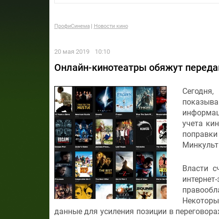
ПрофиСинема
Новости кино
20 мая 2019
10:10
Онлайн-кинотеатры обяжут переда
Сегодня
показыва
информац
учета ки
поправки
Минкульт
Власти с
интернет
правообл
Некоторы
данные для усиления позиции в переговора