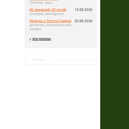
триллер, экшн
40 свиданий, 40 ночей
13.08.2026
комедия, мелодрама
Легенда о Золоте Скифов
20.08.2026
детектив, приключенческ.,
семейн.
все релизы
Реклама