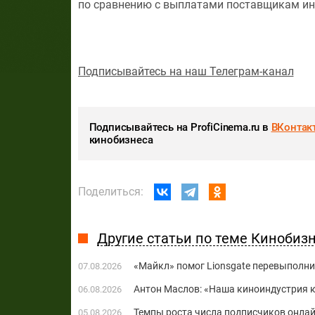
по сравнению с выплатами поставщикам ин
Подписывайтесь на наш Телеграм-канал
Подписывайтесь на ProfiCinema.ru в
ВКонтак
кинобизнеса
Поделиться:
Другие статьи по теме Кинобиз
«Майкл» помог Lionsgate перевыполни
07.08.2026
Антон Маслов: «Наша киноиндустрия ко
06.08.2026
Темпы роста числа подписчиков онла
05.08.2026