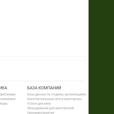
ИКА
БАЗА КОМПАНИЙ
офиСинема
База данных по студиям, организациям
инобизнесе
Кинотеатральные сети и кинотеатры
сборы
Услуги для кино
Оборудование для кинотеатров
Киномероприятия