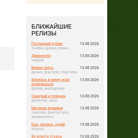
БЛИЖАЙШИЕ
РЕЛИЗЫ
Последний рубеж
13.08.2026
боевик, драма, военн.
Демонолог
13.08.2026
хоррор
Время сиять
13.08.2026
драма, фэнтези, спортивн.
Влюбись в меня, если
13.08.2026
осмелишься
драма, мелодрама
Самурай и пленник
13.08.2026
детектив, экшн
Материя времени
13.08.2026
триллер, фантастика,
криминальн.
Ешь, молись, худей
13.08.2026
хоррор
Во власти страха
13.08.2026