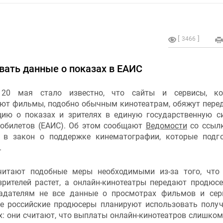
3466
вать данные о показах в ЕАИС
, 20 мая стало известно, что сайты и сервисы, ко
ют фильмы, подобно обычным кинотеатрам, обяжут пере
ию о показах и зрителях в единую государственную с
нобилетов (ЕАИС). Об этом сообщают
Ведомости
со ссыл
 в закон о поддержке кинематографии, которые подг
.
читают подобные меры необходимыми из-за того, что
-зрителей растет, а онлайн-кинотеатры передают продюс
адателям не все данные о просмотрах фильмов и сер
е российские продюсеры планируют использовать полу
х: они считают, что выплаты онлайн-кинотеатров слишко