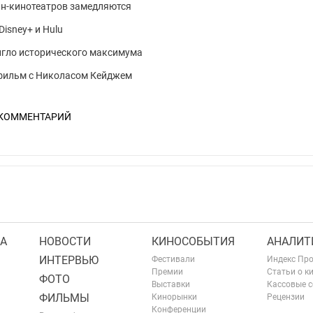
йн-кинотеатров замедляются
Disney+ и Hulu
игло исторического максимума
й фильм с Николасом Кейджем
 КОММЕНТАРИЙ
А
НОВОСТИ
КИНОСОБЫТИЯ
АНАЛИТ
ИНТЕРВЬЮ
Фестивали
Индекс Пр
Премии
Статьи о к
ФОТО
Выставки
Кассовые 
ФИЛЬМЫ
Кинорынки
Рецензии
Конференции