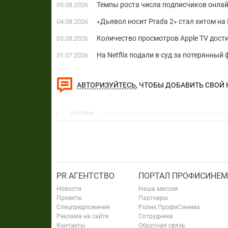
Темпы роста числа подписчиков онла
05.08.2026
«Дьявол носит Prada 2» стал хитом на 
04.08.2026
Количество просмотров Apple TV дост
03.08.2026
На Netflix подали в суд за потерянны
31.07.2026
, ЧТОБЫ ДОБАВИТЬ СВОЙ
АВТОРИЗУЙТЕСЬ
Реклама
PR АГЕНТСТВО
ПОРТАЛ ПРОФИСИНЕМ
Новости
Наша миссия
Проекты
Партнеры
Спецпредложения
Ролик ПрофиСинема
Реклама на сайте
Сотрудники
Контакты
Обратная связь