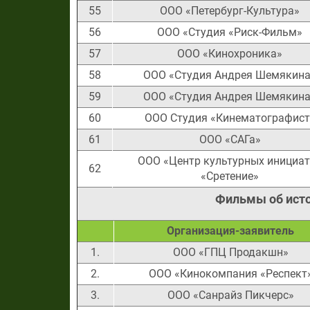
55
ООО «Петербург-Культура»
56
ООО «Студия «Риск-Фильм»
57
ООО «Кинохроника»
58
ООО «Студия Андрея Шемякин
59
ООО «Студия Андрея Шемякин
60
ООО Студия «Кинематографист
61
ООО «САГа»
ООО «Центр культурных инициа
62
«Сретение»
Фильмы об исто
Организация-заявитель
1.
ООО «ГПЦ Продакшн»
2.
ООО «Кинокомпания «Респект
3.
ООО «Санрайз Пикчерс»