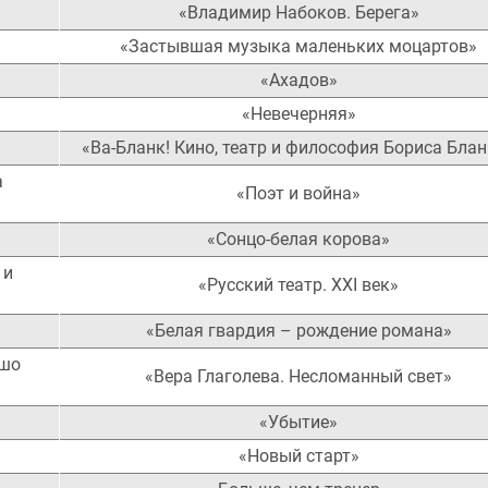
«Владимир Набоков. Берега»
«Застывшая музыка маленьких моцартов»
«Ахадов»
«Невечерняя»
«Ва-Бланк! Кино, театр и философия Бориса Бла
а
«Поэт и война»
«Сонцо-белая корова»
 и
«Русский театр. XXI век»
«Белая гвардия – рождение романа»
ошо
«Вера Глаголева. Несломанный свет»
«Убытие»
«Новый старт»