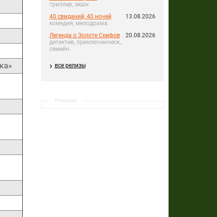
триллер, экшн
40 свиданий, 40 ночей
13.08.2026
комедия, мелодрама
Легенда о Золоте Скифов
20.08.2026
детектив, приключенческ.,
семейн.
нка»
все релизы
Реклама