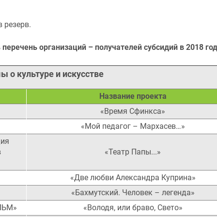
 резерв.
еречень организаций – получателей субсидий в 2018 год
 о культуре и искусстве
Название проекта
«Время Сфинкса»
«Мой педагог – Мархасев…»
дия
в
«Театр Папы...»
»
«Две любви Александра Куприна»
«Бахмутский. Человек – легенда»
ЛЬМ»
«Володя, или браво, Свето»