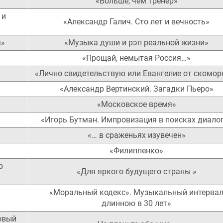
«Больше, чем тренер»
 и
«Александр Галич. Сто лет и вечность»
я»
«Музыка души и рэп реальной жизни»
«Прощай, немытая Россия…»
«Лично свидетельствую или Евангелие от скомор
«Александр Вертинский. Загадки Пьеро»
«Московское время»
«Игорь Бутман. Импровизация в поисках диало
«… в сраженьях изувечен»
«Филиппенко»
р
«Для яркого будущего страны »
«Моральный кодекс». Музыкальный интерва
длинною в 30 лет»
овый