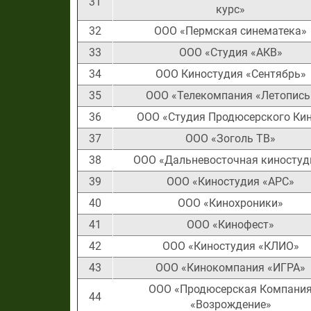
31
курс»
32
ООО «Пермская синематека»
33
ООО «Студия «АКВ»
34
ООО Киностудия «Сентябрь»
35
ООО «Телекомпания «Летопись
36
ООО «Студия Продюсерского Ки
37
ООО «Зоголь ТВ»
38
ООО «Дальневосточная киностуд
39
ООО «Киностудия «АРС»
40
ООО «Кинохроники»
41
ООО «Кинофест»
42
ООО «Киностудия «КЛИО»
43
ООО «Кинокомпания «ИГРА»
ООО «Продюсерская Компани
44
«Возрождение»