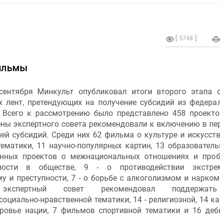
5748
ильмы
сентября Минкульт опубликовал итоги второго этапа 
х лент, претендующих на получение субсидий из федера
 Всего к рассмотрению было представлено 458 проекто
ены экспертного совета рекомендовали к включению в пе
ей субсидий. Среди них 62 фильма о культуре и искусстве
ематики, 11 научно-популярных картин, 13 образователь
нных проектов о межнациональных отношениях и про
тности в обществе, 9 - о противодействии экстрем
у и преступности, 7 - о борьбе с алкоголизмом и нарком
экспертный совет рекомендовал поддержат
оциально-нравственной тематики, 14 - религиозной, 14 ка
оровье нации, 7 фильмов спортивной тематики и 16 де