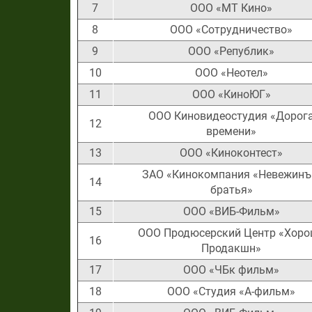
7
ООО «МТ Кино»
8
ООО «Сотрудничество»
9
ООО «Републик»
10
ООО «Неотел»
11
ООО «КиноЮГ»
ООО Киновидеостудия «Дорог
12
времени»
13
ООО «Киноконтест»
ЗАО «Кинокомпания «Невежинъ
14
братья»
15
ООО «ВИБ-Фильм»
ООО Продюсерский Центр «Хор
16
Продакшн»
17
ООО «ЧБк фильм»
18
ООО «Студия «А-фильм»