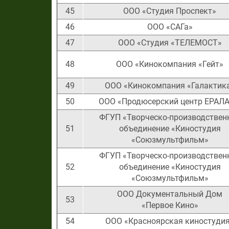
45
ООО «Студия Проспект»
46
ООО «САГа»
47
ООО «Студия «ТЕЛЕМОСТ»
48
ООО «Кинокомпания «Гейт»
49
ООО «Кинокомпания «Галактик
50
ООО «Продюсерский центр ЕРАЛ
ФГУП «Творческо-производствен
51
объединение «Киностудия
«Союзмультфильм»
ФГУП «Творческо-производствен
52
объединение «Киностудия
«Союзмультфильм»
ООО Документальный Дом
53
«Первое Кино»
54
ООО «Красноярская киностуди