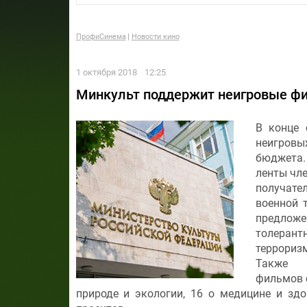
ПрофиСинема
Новости кино
1 октября 2018
12:25
Минкульт поддержит неигровые ф
В конце 
неигровы
бюджета.
ленты чл
получател
военной т
предложе
толеран
терроризм
Также 
фильмов с
природе и экологии, 16 о медицине и зд