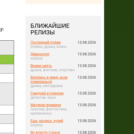
БЛИЖАЙШИЕ
у:
РЕЛИЗЫ
Последний рубеж
13.08.2026
боевик, драма, военн.
Демонолог
13.08.2026
хоррор
Время сиять
13.08.2026
драма, фэнтези, спортивн.
Влюбись в меня, если
13.08.2026
осмелишься
драма, мелодрама
Самурай и пленник
13.08.2026
детектив, экшн
Материя времени
13.08.2026
триллер, фантастика,
криминальн.
Ешь, молись, худей
13.08.2026
хоррор
Во власти страха
13.08.2026