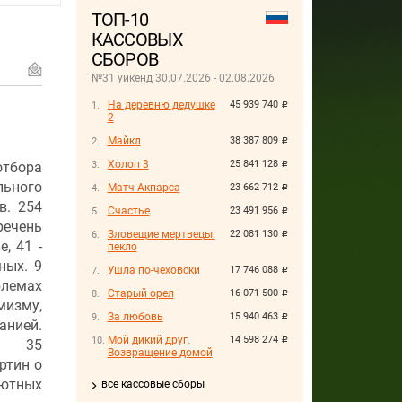
ТОП-10
КАССОВЫХ
СБОРОВ
№31 уикенд 30.07.2026 - 02.08.2026
На деревню дедушке
45 939 740
руб.
2
Майкл
38 387 809
руб.
Холоп 3
25 841 128
отбора
руб.
льного
Матч Акпарса
23 662 712
руб.
в. 254
Счастье
23 491 956
руб.
речень
Зловещие мертвецы:
22 081 130
руб.
, 41 -
пекло
ных. 9
Ушла по-чеховски
17 746 088
руб.
блемах
Старый орел
16 071 500
руб.
изму,
За любовь
15 940 463
руб.
анией.
Мой дикий друг.
14 598 274
руб.
ь 35
Возвращение домой
ртин о
бютных
все кассовые сборы