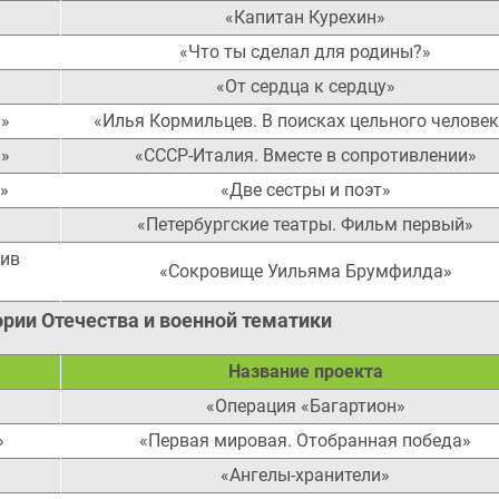
«Капитан Курехин»
«Что ты сделал для родины?»
«От сердца к сердцу»
а»
«Илья Кормильцев. В поисках цельного человек
а»
«СССР-Италия. Вместе в сопротивлении»
»
«Две сестры и поэт»
«Петербургские театры. Фильм первый»
тив
«Сокровище Уильяма Брумфилда»
рии Отечества и военной тематики
Название проекта
«Операция «Багартион»
»
«Первая мировая. Отобранная победа»
«Ангелы-хранители»