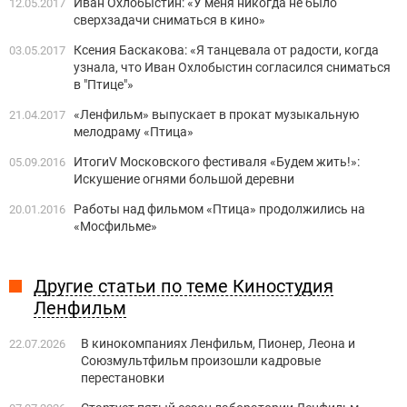
Иван Охлобыстин: «У меня никогда не было
12.05.2017
сверхзадачи сниматься в кино»
Ксения Баскакова: «Я танцевала от радости, когда
03.05.2017
узнала, что Иван Охлобыстин согласился сниматься
в "Птице"»
«Ленфильм» выпускает в прокат музыкальную
21.04.2017
мелодраму «Птица»
ИтогиV Московского фестиваля «Будем жить!»:
05.09.2016
Искушение огнями большой деревни
Работы над фильмом «Птица» продолжились на
20.01.2016
«Мосфильме»
Другие статьи по теме Киностудия
Ленфильм
В кинокомпаниях Ленфильм, Пионер, Леона и
22.07.2026
Союзмультфильм произошли кадровые
перестановки