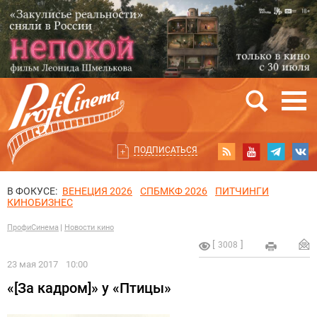
ПОДПИСАТЬСЯ
В ФОКУСЕ:
ВЕНЕЦИЯ 2026
СПБМКФ 2026
ПИТЧИНГИ
КИНОБИЗНЕС
ПрофиСинема
Новости кино
3008
23 мая 2017
10:00
«[За кадром]» у «Птицы»