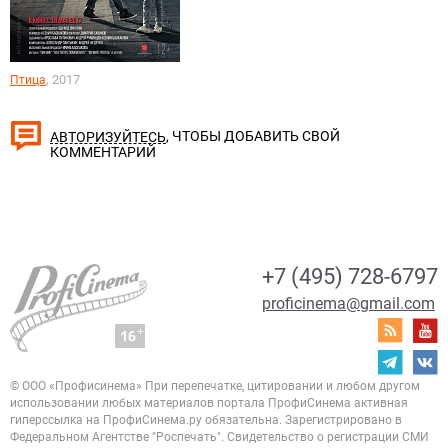
, 2017
Птица
, ЧТОБЫ ДОБАВИТЬ СВОЙ
АВТОРИЗУЙТЕСЬ
КОММЕНТАРИЙ
+7 (495) 728-6797
proficinema@gmail.com
© ООО «Профисинема»
При перепечатке, цитировании и любом другом
использовании любых материалов портала
ПрофиСинема активная
гиперссылка на ПрофиСинема.ру обязательна.
Зарегистрировано в
Федеральном Агентстве "Роспечать". Свидетельство о регистрации
СМИ