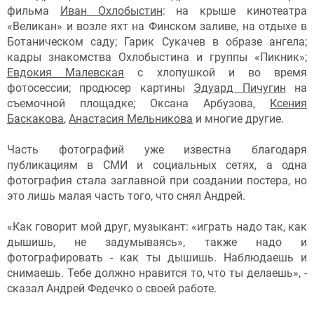
фильма
Иван Охлобыстин
: на крыше кинотеатра
«Великан» и возле яхт на Финском заливе, на отдыхе в
Ботаническом саду; Гарик Сукачев в образе ангела;
кадры знакомства Охлобыстина и группы «Пикник»;
Евдокия Малевская
с хлопушкой и во время
фотосессии; продюсер картины
Эдуард Пичугин
на
съемочной площадке; Оксана Арбузова,
Ксения
Баскакова
,
Анастасия Мельникова
и многие другие.
Часть фотографий уже известна благодаря
публикациям в СМИ и социальных сетях, а одна
фотография стала заглавной при создании постера, но
это лишь малая часть того, что снял Андрей.
«Как говорит мой друг, музыкант: «играть надо так, как
дышишь, не задумываясь», также надо и
фотографировать - как ты дышишь. Наблюдаешь и
снимаешь. Тебе должно нравится то, что ты делаешь», -
сказал Андрей Федечко о своей работе.