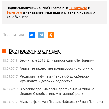
Подписывайтесь на ProfiCinema.ru в
ВКонтакте
и
Телеграм
и узнавайте первыми о главных новостях
кинобизнеса
Поделиться:
Все новости о фильме
Берлинале 2018: Дни киностудии «Ленфильм»
18.01.2018
Аликанте захлестнет волна российского кино
13.09.2017
Рецензия на фильм «Птица»: О дружбе рок-
18.05.2017
музыканта и девочки-подростка
В Москве прошла премьера фильма «Птица» с
16.05.2017
Иваном Охлобыстиным в главной роли
Музыка фильма «Птица»: Чайковский на «Пикнике»
15.05.2017