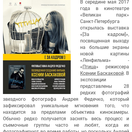
В середине мая 2017
года в кинотеатре
«Великан парк»
Санкт-Петербурга
открылась выставка
«[За кадром]»,
посвященная выходу
на большие экраны
новой картины
«Ленфильма» -
«
Птица
» режиссера
Ксении Баскаковой
. В
экспозиции
представлены 28
редких фотографий
звездного фотографа Андрея Федечко, который
зафиксировал уникальные мгновения того, что
находится за пределами объектива кинокамеры.
Обычно редко получается заснять весь процесс и
съемочные группы часто не любят, когда их
фотографируют во время работы, но поскольку Андрей