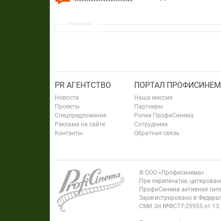
Реклама
PR АГЕНТСТВО
ПОРТАЛ ПРОФИСИНЕМ
Новости
Наша миссия
Проекты
Партнеры
Спецпредложения
Ролик ПрофиСинема
Реклама на сайте
Сотрудники
Контакты
Обратная связь
© ООО «Профисинема»
При перепечатке, цитирова
ПрофиСинема активная гипе
Зарегистрировано в Федерал
СМИ Эл.№ФС77-25955 от 13.