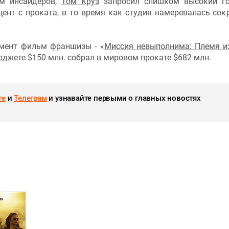
м инсайдеров,
Том Круз
запросил слишком высокий го
ент с проката, в то время как студия намеревалась сок
мент фильм франшизы - «
Миссия невыполнима: Племя и
бюджете $150 млн. собрал в мировом прокате $682 млн.
те
и
Телеграм
и узнавайте первыми о главных новостях