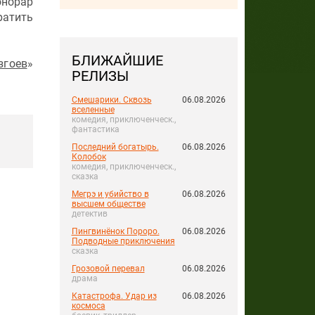
норар
ратить
БЛИЖАЙШИЕ
згоев
»
РЕЛИЗЫ
Смешарики. Сквозь
06.08.2026
вселенные
комедия, приключенческ.,
фантастика
Последний богатырь.
06.08.2026
Колобок
комедия, приключенческ.,
сказка
Мегрэ и убийство в
06.08.2026
высшем обществе
детектив
Пингвинёнок Пороро.
06.08.2026
Подводные приключения
сказка
Грозовой перевал
06.08.2026
драма
Катастрофа. Удар из
06.08.2026
космоса