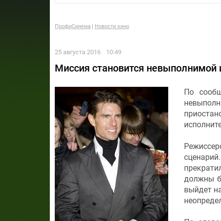
ПрофиСинема
Новости кино
25 августа 2016
10:49
Миссия становится невыполнимой и
По сооб
невыполн
приостан
исполнит
Режиссе
сценари
прекрати
должны б
выйдет на
неопреде