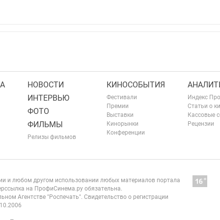
А
НОВОСТИ
КИНОСОБЫТИЯ
АНАЛИТ
ИНТЕРВЬЮ
Фестивали
Индекс Пр
Премии
Статьи о к
ФОТО
Выставки
Кассовые 
ФИЛЬМЫ
Кинорынки
Рецензии
Конференции
Релизы фильмов
нии и любом другом использовании любых материалов портала
рссылка на ПрофиСинема.ру обязательна.
ьном Агентстве "Роспечать". Свидетельство о регистрации
10.2006