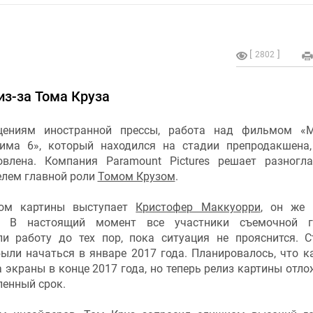
2802
з-за Тома Круза
щениям иностранной прессы, работа над фильмом «М
има 6», который находился на стадии препродакшена
овлена. Компания Paramount Pictures решает разногл
елем главной роли
Томом Крузом
.
ром картины выступает
Кристофер Маккуорри
, он же 
й. В настоящий момент все участники съемочной г
ли работу до тех пор, пока ситуация не прояснится. 
ыли начаться в январе 2017 года. Планировалось, что к
 экраны в конце 2017 года, но теперь релиз картины отло
ленный срок.