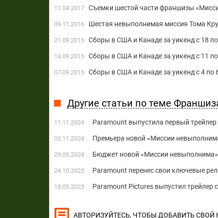
Съемки шестой части франшизы «Миссия
11.04.2017
Шестая невыполнимая миссия Тома Кру
09.11.2016
Сборы в США и Канаде за уикенд с 18 по
21.09.2015
Сборы в США и Канаде за уикенд с 11 п
14.09.2015
Сборы в США и Канаде за уикенд с 4 по 
07.09.2015
Другие статьи по теме Франши
Paramount выпустила первый трейлер
11.11.2024
Премьера новой «Миссии невыполнима
02.11.2024
Бюджет новой «Миссии невыполнима» 
29.05.2024
Paramount перенес свои ключевые ре
24.10.2023
Paramount Pictures выпустил трейлер
18.05.2023
, ЧТОБЫ ДОБАВИТЬ СВОЙ
АВТОРИЗУЙТЕСЬ