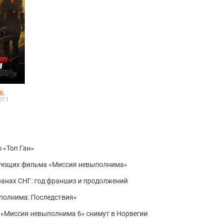
а:
2011
 «Топ Ган»
дующих фильма «Миссия невыполнима»
ранах СНГ: год франшиз и продолжений
ыполнима: Последствия»
 «Миссия невыполнима 6» снимут в Норвегии