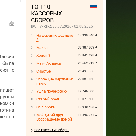
ТОП-10
КАССОВЫХ
СБОРОВ
№31 уикенд 30.07.2026 - 02.08.2026
На деревню дедушке
45 939 740
руб.
2
Майкл
38 387 809
руб.
Холоп 3
25 841 128
иссия
руб.
, была
Матч Акпарса
23 662 712
руб.
асия с
Счастье
23 491 956
руб.
Зловещие мертвецы:
22 081 130
руб.
пекло
пишет
Ушла по-чеховски
17 746 088
руб.
руппы
Старый орел
16 071 500
руб.
Съемки
За любовь
15 940 463
руб.
артина
Мой дикий друг.
14 598 274
руб.
жен на
Возвращение домой
все кассовые сборы