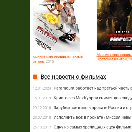
Миссия невыполним
Миссия невыполнима: Племя
, 
Протокол Фантом
, 2015
изгоев
Все новости о фильмах
Paramount работает над третьей частью
12.01.2024
Кристофер МакКуорри снимет два сле
15.01.2019
Зарубежное кино в прокате России и ст
29.12.2018
Исполнить все: в прокате «Миссия нев
23.07.2018
Одну из самых зрелищных сцен фильма
25.10.2017