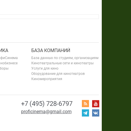
ИКА
БАЗА КОМПАНИЙ
офиСинема
База данных по студиям, организациям
инобизнесе
Кинотеатральные сети и кинотеатры
сборы
Услуги для кино
Оборудование для кинотеатров
Киномероприятия
+7 (495) 728-6797
proficinema@gmail.com