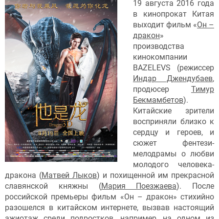
19 августа 2016 года
в кинопрокат Китая
выходит фильм «
Он –
дракон
»
производства
кинокомпании
BAZELEVS (режиссер
Индар Джендубаев
,
продюсер
Тимур
Бекмамбетов
).
Китайские зрители
восприняли близко к
сердцу и героев, и
сюжет фентези-
мелодрамы о любви
молодого человека-
дракона (
Матвей Лыков
) и похищенной им прекрасной
славянской княжны (
Мария Поезжаева
). После
российской премьеры фильм «Он – дракон» стихийно
разошелся в китайском интернете, вызвав настоящий
ажиотаж среди подростков, например, на одном из