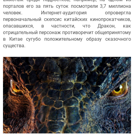
порталов его за пять суток посмотрели 3,7 миллиона
человек. Интернет-аудитория опровергла
первоначальный скепсис китайских кинопрокатчиков,
опасавшихся, в частности, что Дракон, как
отрицательный персонаж противоречит общепринятому
в Китае сугубо положительному образу сказочного
существа.